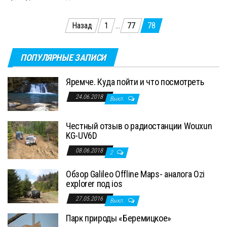
Пагинация
Назад
1
…
77
78
записей
ПОПУЛЯРНЫЕ ЗАПИСИ
Яремче. Куда пойти и что посмотреть
24.06.2018
Выкл.
Честный отзыв о радиостанции Wouxun
KG-UV6D
08.06.2018
2
Обзор Galileo Offline Maps- аналога Ozi
explorer под ios
27.05.2016
Выкл.
Парк природы «Беремицкое»