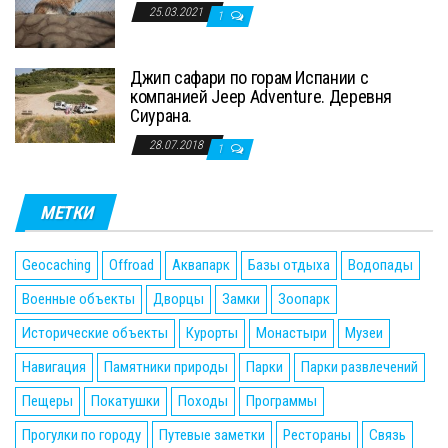
25.03.2021
1
Джип сафари по горам Испании с
компанией Jeep Adventure. Деревня
Сиурана.
28.07.2018
1
МЕТКИ
Geocaching
Offroad
Аквапарк
Базы отдыха
Водопады
Военные объекты
Дворцы
Замки
Зоопарк
Исторические объекты
Курорты
Монастыри
Музеи
Навигация
Памятники природы
Парки
Парки развлечений
Пещеры
Покатушки
Походы
Программы
Прогулки по городу
Путевые заметки
Рестораны
Связь