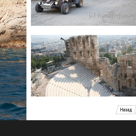
Пагинация
Назад
записей