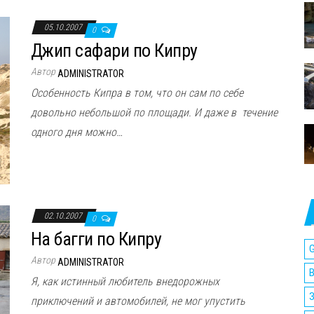
05.10.2007
0
Джип сафари по Кипру
Автор
ADMINISTRATOR
Особенность Кипра в том, что он сам по себе
довольно небольшой по площади. И даже в течение
одного дня можно…
02.10.2007
0
На багги по Кипру
G
Автор
ADMINISTRATOR
Я, как истинный любитель внедорожных
приключений и автомобилей, не мог упустить