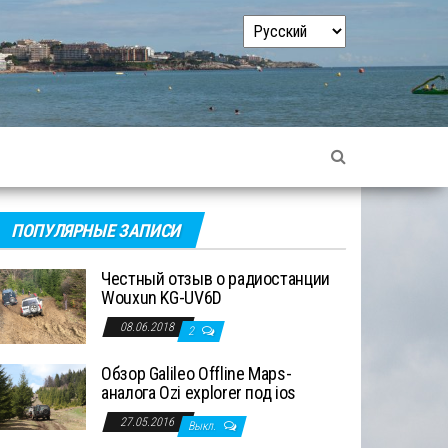
Выбрать
язык
ПОПУЛЯРНЫЕ ЗАПИСИ
Честный отзыв о радиостанции
Wouxun KG-UV6D
08.06.2018
2
Обзор Galileo Offline Maps-
аналога Ozi explorer под ios
27.05.2016
Выкл.