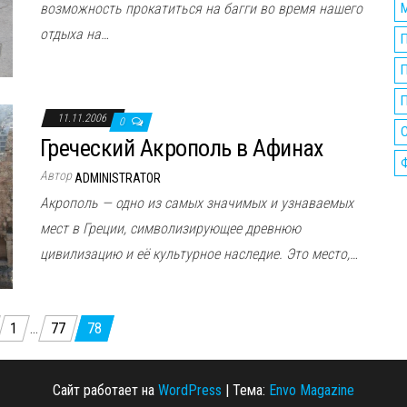
возможность прокатиться на багги во время нашего
отдыха на…
П
11.11.2006
0
Греческий Акрополь в Афинах
Автор
ADMINISTRATOR
Акрополь — одно из самых значимых и узнаваемых
мест в Греции, символизирующее древнюю
цивилизацию и её культурное наследие. Это место,…
1
…
77
78
Сайт работает на
WordPress
|
Тема:
Envo Magazine