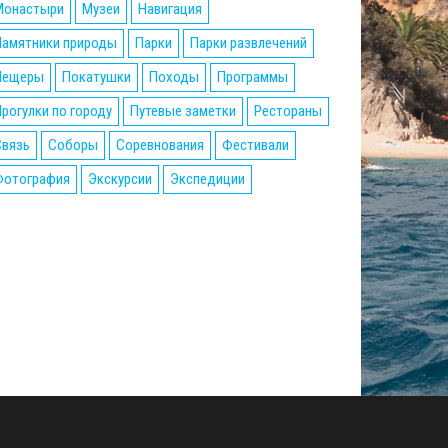
Монастыри
Музеи
Навигация
Памятники природы
Парки
Парки развлечений
Пещеры
Покатушки
Походы
Программы
рогулки по городу
Путевые заметки
Рестораны
Связь
Соборы
Соревнования
Фестивали
Фотография
Экскурсии
Экспедиции