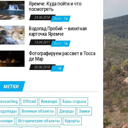
Яремче. Куда пойти и что
посмотреть
24.06.2018
Выкл.
Водопад Пробий — визитная
карточка Яремче
13.04.2017
Выкл.
Фотографируем рассвет в Тосса
де Мар
05.06.2018
1
МЕТКИ
eocaching
Offroad
Аквапарк
Базы отдыха
Водопады
Военные объекты
Дворцы
Замки
Зоопарк
Исторические объекты
Курорты