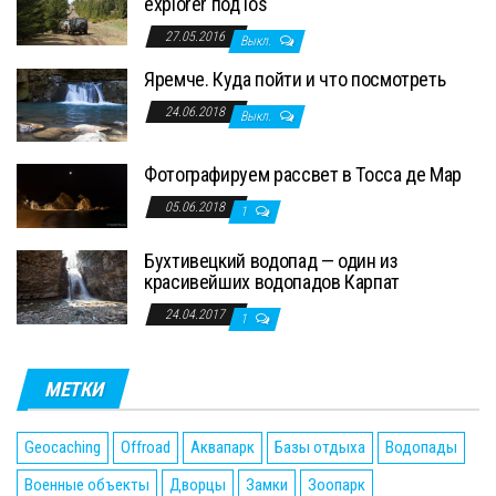
explorer под ios
27.05.2016
Выкл.
Яремче. Куда пойти и что посмотреть
24.06.2018
Выкл.
Фотографируем рассвет в Тосса де Мар
05.06.2018
1
Бухтивецкий водопад — один из
красивейших водопадов Карпат
24.04.2017
1
МЕТКИ
Geocaching
Offroad
Аквапарк
Базы отдыха
Водопады
Военные объекты
Дворцы
Замки
Зоопарк