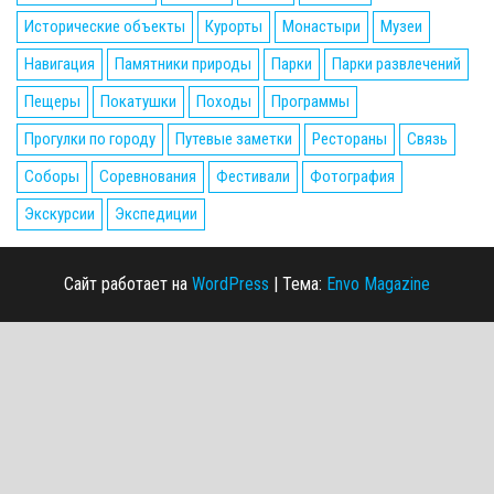
Исторические объекты
Курорты
Монастыри
Музеи
Навигация
Памятники природы
Парки
Парки развлечений
Пещеры
Покатушки
Походы
Программы
Прогулки по городу
Путевые заметки
Рестораны
Связь
Соборы
Соревнования
Фестивали
Фотография
Экскурсии
Экспедиции
Сайт работает на
WordPress
|
Тема:
Envo Magazine