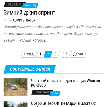
05.03.2011
Выкл.
Зимний джип спринт
Автор
ADMINISTRATOR
Зимний джип спринт был организован клубом «Донбасс 4х4»
на мотокроссовом полигоне под Донецком. Формат нам уже
знаком — кольцо, которое…
Пагинация
Назад
1
2
3
…
5
Далее
записей
ПОПУЛЯРНЫЕ ЗАПИСИ
Честный отзыв о радиостанции Wouxun
KG-UV6D
08.06.2018
2
Обзор Galileo Offline Maps- аналога Ozi