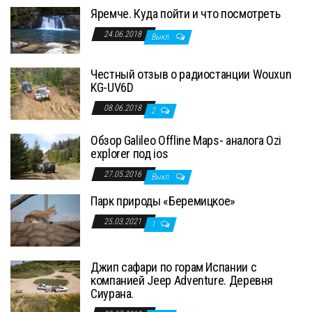
Яремче. Куда пойти и что посмотреть
24.06.2018
Выкл.
Честный отзыв о радиостанции Wouxun
KG-UV6D
08.06.2018
2
Обзор Galileo Offline Maps- аналога Ozi
explorer под ios
27.05.2016
Выкл.
Парк природы «Беремицкое»
25.03.2021
1
Джип сафари по горам Испании с
компанией Jeep Adventure. Деревня
Сиурана.