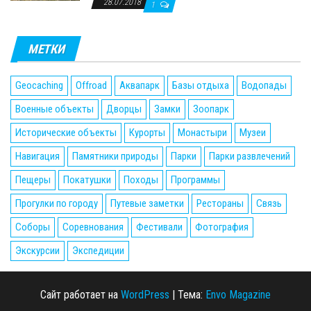
28.07.2018
1
МЕТКИ
Geocaching
Offroad
Аквапарк
Базы отдыха
Водопады
Военные объекты
Дворцы
Замки
Зоопарк
Исторические объекты
Курорты
Монастыри
Музеи
Навигация
Памятники природы
Парки
Парки развлечений
Пещеры
Покатушки
Походы
Программы
Прогулки по городу
Путевые заметки
Рестораны
Связь
Соборы
Соревнования
Фестивали
Фотография
Экскурсии
Экспедиции
Сайт работает на
WordPress
|
Тема:
Envo Magazine