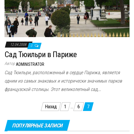
12.04.2008
0
Сад Тюильри в Париже
Автор
ADMINISTRATOR
Сад Тюильри, расположенный в сердце Парижа, является
одним из самых знаковых и исторически значимых парков
французской столицы. Этот великолепный сад,…
Пагинация
Назад
1
…
6
7
записей
ПОПУЛЯРНЫЕ ЗАПИСИ