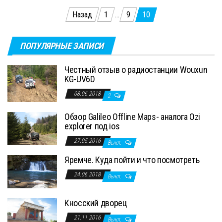
Пагинация
Назад
1
…
9
10
записей
ПОПУЛЯРНЫЕ ЗАПИСИ
Честный отзыв о радиостанции Wouxun
KG-UV6D
08.06.2018
2
Обзор Galileo Offline Maps- аналога Ozi
explorer под ios
27.05.2016
Выкл.
Яремче. Куда пойти и что посмотреть
24.06.2018
Выкл.
Кносский дворец
21.11.2016
Выкл.