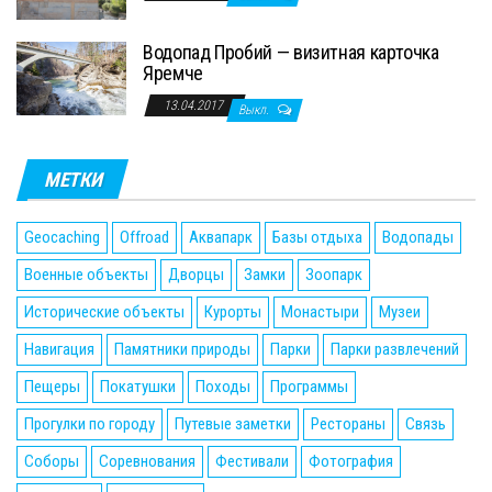
Водопад Пробий — визитная карточка
Яремче
13.04.2017
Выкл.
МЕТКИ
Geocaching
Offroad
Аквапарк
Базы отдыха
Водопады
Военные объекты
Дворцы
Замки
Зоопарк
Исторические объекты
Курорты
Монастыри
Музеи
Навигация
Памятники природы
Парки
Парки развлечений
Пещеры
Покатушки
Походы
Программы
Прогулки по городу
Путевые заметки
Рестораны
Связь
Соборы
Соревнования
Фестивали
Фотография