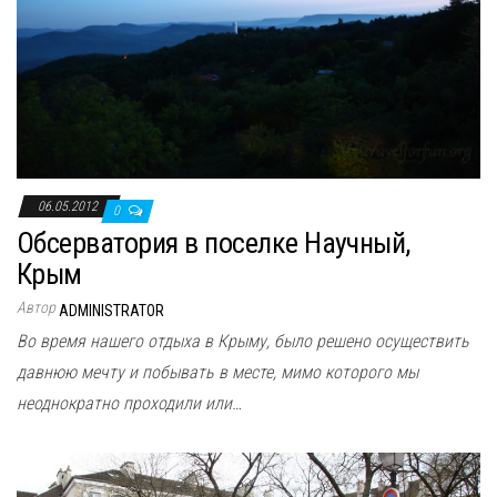
06.05.2012
0
Обсерватория в поселке Научный,
Крым
Автор
ADMINISTRATOR
Во время нашего отдыха в Крыму, было решено осуществить
давнюю мечту и побывать в месте, мимо которого мы
неоднократно проходили или…