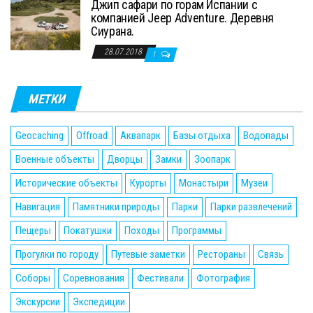
Джип сафари по горам Испании с
компанией Jeep Adventure. Деревня
Сиурана.
28.07.2018
1
МЕТКИ
Geocaching
Offroad
Аквапарк
Базы отдыха
Водопады
Военные объекты
Дворцы
Замки
Зоопарк
Исторические объекты
Курорты
Монастыри
Музеи
Навигация
Памятники природы
Парки
Парки развлечений
Пещеры
Покатушки
Походы
Программы
Прогулки по городу
Путевые заметки
Рестораны
Связь
Соборы
Соревнования
Фестивали
Фотография
Экскурсии
Экспедиции