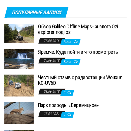
записей
ПОПУЛЯРНЫЕ ЗАПИСИ
Обзор Galileo Offline Maps- аналога Ozi
explorer под ios
27.05.2016
Выкл.
Яремче. Куда пойти и что посмотреть
24.06.2018
Выкл.
Честный отзыв о радиостанции Wouxun
KG-UV6D
08.06.2018
2
Парк природы «Беремицкое»
25.03.2021
1