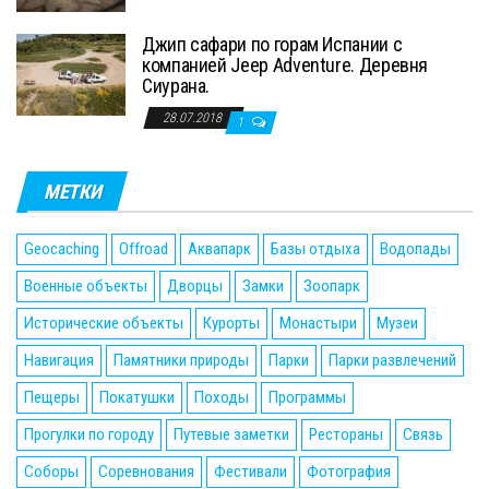
Джип сафари по горам Испании с
компанией Jeep Adventure. Деревня
Сиурана.
28.07.2018
1
МЕТКИ
Geocaching
Offroad
Аквапарк
Базы отдыха
Водопады
Военные объекты
Дворцы
Замки
Зоопарк
Исторические объекты
Курорты
Монастыри
Музеи
Навигация
Памятники природы
Парки
Парки развлечений
Пещеры
Покатушки
Походы
Программы
Прогулки по городу
Путевые заметки
Рестораны
Связь
Соборы
Соревнования
Фестивали
Фотография