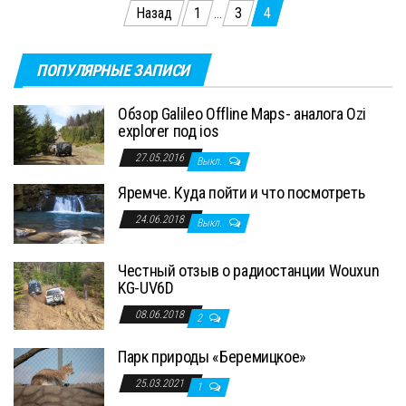
Пагинация
Назад
1
…
3
4
записей
ПОПУЛЯРНЫЕ ЗАПИСИ
Обзор Galileo Offline Maps- аналога Ozi
explorer под ios
27.05.2016
Выкл.
Яремче. Куда пойти и что посмотреть
24.06.2018
Выкл.
Честный отзыв о радиостанции Wouxun
KG-UV6D
08.06.2018
2
Парк природы «Беремицкое»
25.03.2021
1