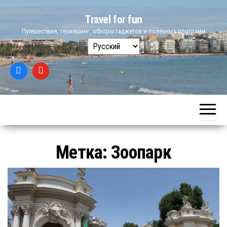
Skip
Travel for fun
to
Путешествия, геокешинг, обзоры гаджетов и полезных программ
the
Выбрать
content
язык
Метка:
Зоопарк