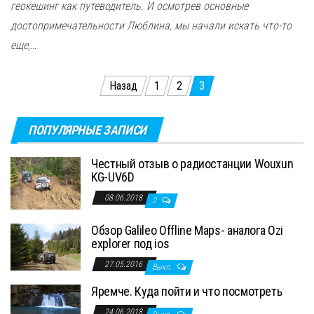
геокешинг как путеводитель. И осмотрев основные
достопримечательности Люблина, мы начали искать что-то
еще,…
Пагинация
Назад
1
2
3
записей
ПОПУЛЯРНЫЕ ЗАПИСИ
Честный отзыв о радиостанции Wouxun
KG-UV6D
08.06.2018
2
Обзор Galileo Offline Maps- аналога Ozi
explorer под ios
27.05.2016
Выкл.
Яремче. Куда пойти и что посмотреть
24.06.2018