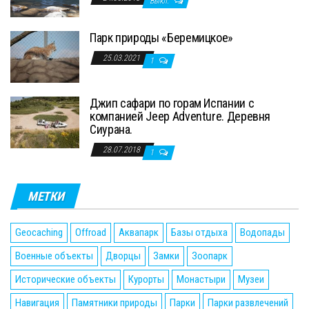
Выкл.
Парк природы «Беремицкое»
25.03.2021
1
Джип сафари по горам Испании с
компанией Jeep Adventure. Деревня
Сиурана.
28.07.2018
1
МЕТКИ
Geocaching
Offroad
Аквапарк
Базы отдыха
Водопады
Военные объекты
Дворцы
Замки
Зоопарк
Исторические объекты
Курорты
Монастыри
Музеи
Навигация
Памятники природы
Парки
Парки развлечений