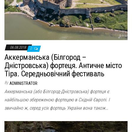
06.08.2018
0
Аккерманська (Білгород –
Дністровська) фортеця. Античне місто
Тіра. Середньовічний фестиваль
By
ADMINISTRATOR
Аккерманська (або Білгород-Дністровська) фортеця є
найбільшою збереженою фортецею в Східній Європі. І
звичайно ж, серед усіх фортець України вона також…