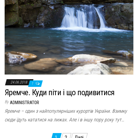
24.06.2018
1
Яремче. Куди піти і що подивитися
By
ADMINISTRATOR
Яремче – один з найпопулярніших курортів України. Взимку
сюди їдуть кататися на лижах. Але і в іншу пору року тут…
1
2
Далі