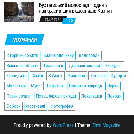
Бухтівецький водоспад – один з
найкрасивіших водоспадів Карпат
29.04.2017
1
ПОЗНАЧКИ
Історичні об'єкти
Бази відпочинку
Водоспади
Військові об'єкти
Геокешинг
Дорожні замітки
Екскурсії
Експедиції
Замки
Зв'язок
Змагання
Зоопарк
Курорти
Монастирі
Музеї
Навігація
Пам'ятки природи
Парки
Парки розваг
Позашляхові пригоди
Покатушки
Походи
Собори
Фестивалі
Фотография
Proudly powered by
WordPress
|
Theme:
Envo Magazine