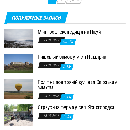
Пагінація
записів
ПОПУЛЯРНЫЕ ЗАПИСИ
Міні трофі експедиція на Пікуй
29.04.2017
Off
Пнівський замок у місті Надвірна
29.04.2017
2
Політ на повітряній кулі над Свірзьким
замком
05.08.2016
2
Страусина ферма у селі Ясногородка
16.05.2021
1