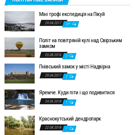
Міні трофі експедиція на Пікуй
29.04.2017
Off
Політ на повітряній кулі над Свірзьким
замком
05.08.2016
2
Пнівський замок у місті Надвірна
29.04.2017
2
Яремче. Куди піти і що подивитися
24.06.2018
1
Краснокутський дендропарк
22.08.2018
1