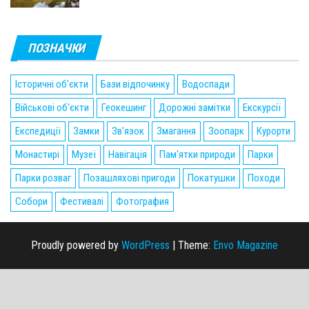
ПОЗНАЧКИ
Історичні об'єкти
Бази відпочинку
Водоспади
Військові об'єкти
Геокешинг
Дорожні замітки
Екскурсії
Експедиції
Замки
Зв'язок
Змагання
Зоопарк
Курорти
Монастирі
Музеї
Навігація
Пам'ятки природи
Парки
Парки розваг
Позашляхові пригоди
Покатушки
Походи
Собори
Фестивалі
Фотография
Proudly powered by
WordPress
|
Theme:
Envo Magazine