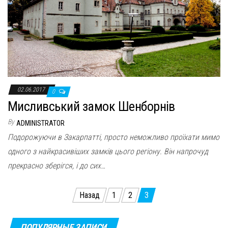
02.06.2017
0
Мисливський замок Шенборнів
By
ADMINISTRATOR
Подорожуючи в Закарпатті, просто неможливо проїхати мимо
одного з найкрасивіших замків цього регіону. Він напрочуд
прекрасно зберігся, і до сих…
Пагінація
Назад
1
2
3
записів
ПОПУЛЯРНЫЕ ЗАПИСИ