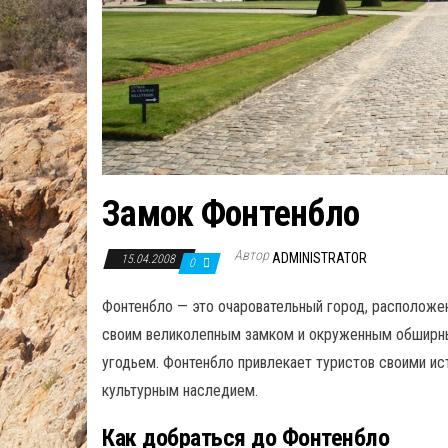
Замок Фонтенбло
Автор
ADMINISTRATOR
15.04.2008
0
Фонтенбло — это очаровательный город, расположе
своим великолепным замком и окруженным обширн
угодьем. Фонтенбло привлекает туристов своими ис
культурным наследием.
Как добраться до Фонтенбло