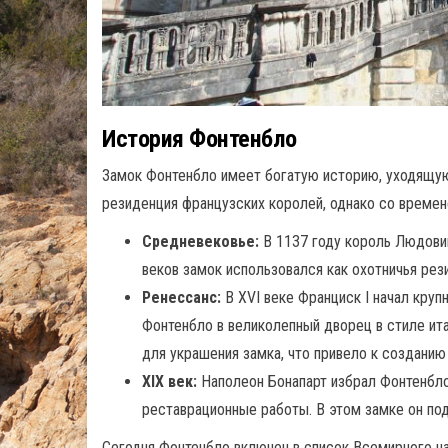
История Фонтенбло
Замок Фонтенбло имеет богатую историю, уходящую 
резиденция французских королей, однако со времен
Средневековье:
В 1137 году король Людовик
веков замок использовался как охотничья рез
Ренессанс:
В XVI веке Франциск I начал кру
Фонтенбло в великолепный дворец в стиле ит
для украшения замка, что привело к созданию
XIX век:
Наполеон Бонапарт избрал Фонтенбло
реставрационные работы. В этом замке он под
Сегодня Фонтенбло включен в список Всемирного 