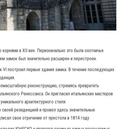
корнями в XII век. Первоначально это была охотничья
ем замок был значительно расширен и перестроен.
 VI построил первые здания замка. В течение последующих
иденция.
пномасштабную реконструкцию, стремясь превратить
альянского Ренессанса. Он пригласил итальянских мастеров
 уникального архитектурного стиля.
 своей резиденцией и провел здесь значительные
писал свое отречение от престола в 1814 году.
наследия ЮНЕСКО и является одним из самых посещаемых