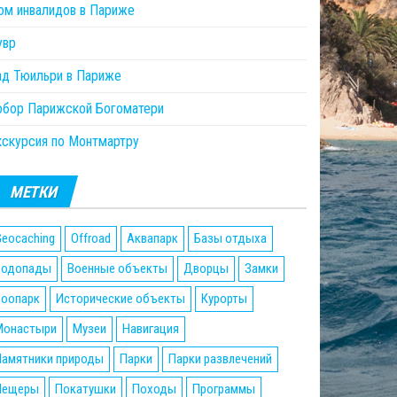
ом инвалидов в Париже
увр
ад Тюильри в Париже
обор Парижской Богоматери
кскурсия по Монтмартру
МЕТКИ
eocaching
Offroad
Аквапарк
Базы отдыха
Водопады
Военные объекты
Дворцы
Замки
Зоопарк
Исторические объекты
Курорты
Монастыри
Музеи
Навигация
Памятники природы
Парки
Парки развлечений
Пещеры
Покатушки
Походы
Программы