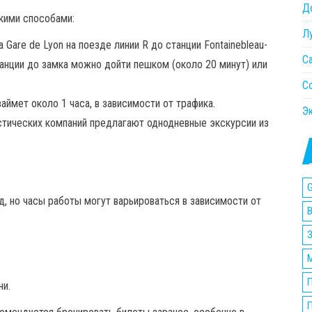
Д
кими способами:
Л
Gare de Lyon на поезде линии R до станции Fontainebleau-
С
танции до замка можно дойти пешком (около 20 минут) или
С
аймет около 1 часа, в зависимости от трафика.
Э
тических компаний предлагают однодневные экскурсии из
G
, но часы работы могут варьироваться в зависимости от
ни.