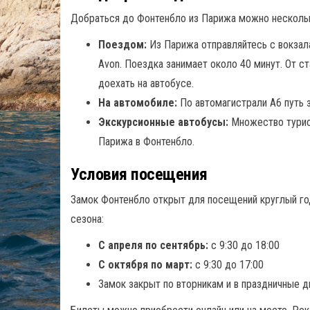
Добраться до Фонтенбло из Парижа можно несколь
Поездом:
Из Парижа отправляйтесь с вокзала 
Avon. Поездка занимает около 40 минут. От с
доехать на автобусе.
На автомобиле:
По автомагистрали A6 путь з
Экскурсионные автобусы:
Множество турис
Парижа в Фонтенбло.
Условия посещения
Замок Фонтенбло открыт для посещений круглый год
сезона:
С апреля по сентябрь:
с 9:30 до 18:00
С октября по март:
с 9:30 до 17:00
Замок закрыт по вторникам и в праздничные д