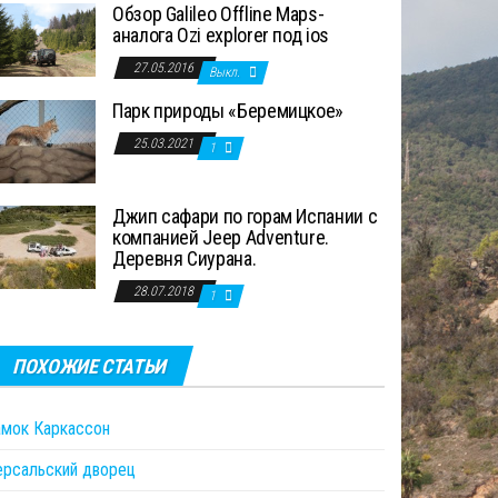
Обзор Galileo Offline Maps-
аналога Ozi explorer под ios
27.05.2016
Выкл.
Парк природы «Беремицкое»
25.03.2021
1
Джип сафари по горам Испании с
компанией Jeep Adventure.
Деревня Сиурана.
28.07.2018
1
ПОХОЖИЕ СТАТЬИ
амок Каркассон
ерсальский дворец