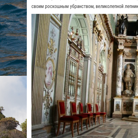
своим роскошным убранством, великолепной лепнин