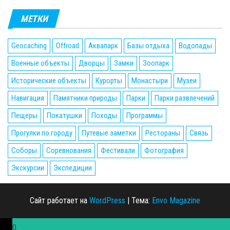
МЕТКИ
Geocaching
Offroad
Аквапарк
Базы отдыха
Водопады
Военные объекты
Дворцы
Замки
Зоопарк
Исторические объекты
Курорты
Монастыри
Музеи
Навигация
Памятники природы
Парки
Парки развлечений
Пещеры
Покатушки
Походы
Программы
Прогулки по городу
Путевые заметки
Рестораны
Связь
Соборы
Соревнования
Фестивали
Фотография
Экскурсии
Экспедиции
Сайт работает на
WordPress
|
Тема:
Envo Magazine
0