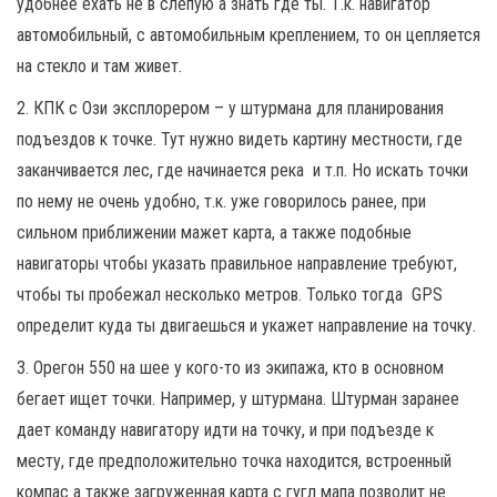
удобнее ехать не в слепую а знать где ты. Т.к. навигатор
автомобильный, с автомобильным креплением, то он цепляется
на стекло и там живет.
2. КПК с Ози эксплорером – у штурмана для планирования
подъездов к точке. Тут нужно видеть картину местности, где
заканчивается лес, где начинается река и т.п. Но искать точки
по нему не очень удобно, т.к. уже говорилось ранее, при
сильном приближении мажет карта, а также подобные
навигаторы чтобы указать правильное направление требуют,
чтобы ты пробежал несколько метров. Только тогда GPS
определит куда ты двигаешься и укажет направление на точку.
3. Орегон 550 на шее у кого-то из экипажа, кто в основном
бегает ищет точки. Например, у штурмана. Штурман заранее
дает команду навигатору идти на точку, и при подъезде к
месту, где предположительно точка находится, встроенный
компас а также загруженная карта с гугл мапа позволит не