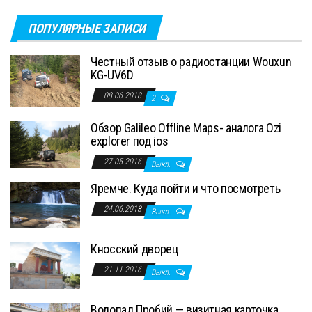
ПОПУЛЯРНЫЕ ЗАПИСИ
Честный отзыв о радиостанции Wouxun
KG-UV6D
08.06.2018
2
Обзор Galileo Offline Maps- аналога Ozi
explorer под ios
27.05.2016
Выкл.
Яремче. Куда пойти и что посмотреть
24.06.2018
Выкл.
Кносский дворец
21.11.2016
Выкл.
Водопад Пробий — визитная карточка