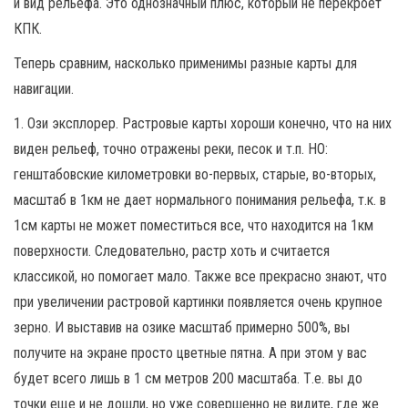
и вид рельефа. Это однозначный плюс, который не перекроет
КПК.
Теперь сравним, насколько применимы разные карты для
навигации.
1. Ози эксплорер. Растровые карты хороши конечно, что на них
виден рельеф, точно отражены реки, песок и т.п. НО:
генштабовские километровки во-первых, старые, во-вторых,
масштаб в 1км не дает нормального понимания рельефа, т.к. в
1см карты не может поместиться все, что находится на 1км
поверхности. Следовательно, растр хоть и считается
классикой, но помогает мало. Также все прекрасно знают, что
при увеличении растровой картинки появляется очень крупное
зерно. И выставив на озике масштаб примерно 500%, вы
получите на экране просто цветные пятна. А при этом у вас
будет всего лишь в 1 см метров 200 масштаба. Т.е. вы до
точки еще и не дошли, но уже совершенно не видите, где же