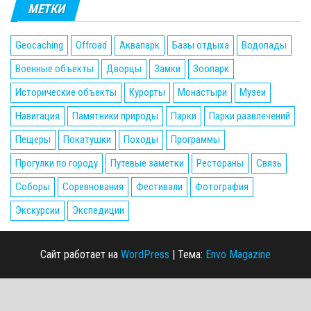
МЕТКИ
Geocaching
Offroad
Аквапарк
Базы отдыха
Водопады
Военные объекты
Дворцы
Замки
Зоопарк
Исторические объекты
Курорты
Монастыри
Музеи
Навигация
Памятники природы
Парки
Парки развлечений
Пещеры
Покатушки
Походы
Программы
Прогулки по городу
Путевые заметки
Рестораны
Связь
Соборы
Соревнования
Фестивали
Фотография
Экскурсии
Экспедиции
Сайт работает на
WordPress
|
Тема:
Envo Magazine