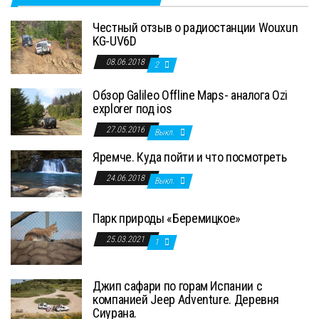
Честный отзыв о радиостанции Wouxun
KG-UV6D
08.06.2018
2
Обзор Galileo Offline Maps- аналога Ozi
explorer под ios
27.05.2016
Выкл.
Яремче. Куда пойти и что посмотреть
24.06.2018
Выкл.
Парк природы «Беремицкое»
25.03.2021
1
Джип сафари по горам Испании с
компанией Jeep Adventure. Деревня
Сиурана.