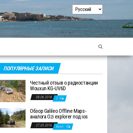
Выбрать
язык
ПОПУЛЯРНЫЕ ЗАПИСИ
Честный отзыв о радиостанции
Wouxun KG-UV6D
08.06.2018
2
Обзор Galileo Offline Maps-
аналога Ozi explorer под ios
27.05.2016
Выкл.