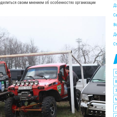
оделиться своим мнением об особенностях организации
Д
С
В
Д
С
G