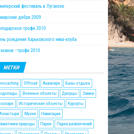
жиперский фестиваль в Луганске
амарские дебри 2009
олодарское трофи 2010
ень рождения Харьковского нива-клуба
таханов –трофи 2010
МЕТКИ
eocaching
Offroad
Аквапарк
Базы отдыха
Водопады
Военные объекты
Дворцы
Замки
Зоопарк
Исторические объекты
Курорты
Монастыри
Музеи
Навигация
Памятники природы
Парки
Парки развлечений