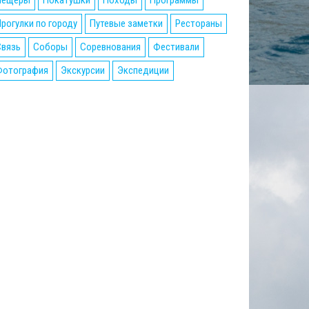
Пещеры
Покатушки
Походы
Программы
рогулки по городу
Путевые заметки
Рестораны
Связь
Соборы
Соревнования
Фестивали
Фотография
Экскурсии
Экспедиции