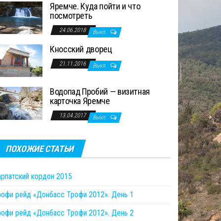
Яремче. Куда пойти и что
посмотреть
24.06.2018
Выкл.
Кносский дворец
21.11.2016
Выкл.
Водопад Пробий — визитная
карточка Яремче
13.04.2017
Выкл.
ПОХОЖИЕ СТАТЬИ
арпатский кордон 2015
рофи рейд «Донбасс Трофи 2012». День 1
рофи рейд «Донбасс Трофи 2012». День 2