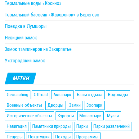
Термальные воды «Косино»
Термальный бассейн «Жаворонок» в Берегово
Поездка в Лумшоры
Невицкий замок
Замок тамплиеров на Закарпатье
Ужгородский замок
МЕТКИ
Geocaching
Offroad
Аквапарк
Базы отдыха
Водопады
Военные объекты
Дворцы
Замки
Зоопарк
Исторические объекты
Курорты
Монастыри
Музеи
Навигация
Памятники природы
Парки
Парки развлечений
Пещеры
Покатушки
Походы
Программы