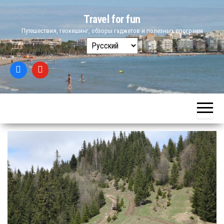
Skip
Travel for fun
to
Путешествия, геокешинг, обзоры гаджетов и полезных программ
the
Выбрать
content
язык