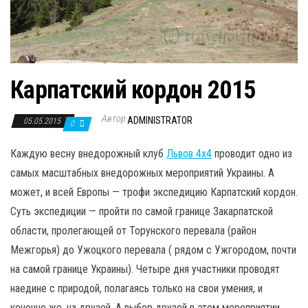
Карпатский кордон 2015
Автор
ADMINISTRATOR
05.05.2015
0
Каждую весну внедорожный клуб
Львов 4х4
проводит одно из
самых масштабных внедорожных мероприятий Украины. А
может, и всей Европы — трофи экспедицию Карпатский кордон.
Суть экспедиции — пройти по самой границе Закарпатской
области, пролегающей от Торунского перевала (район
Межгорья) до Ужоцкого перевала ( рядом с Ужгородом, почти
на самой границе Украины). Четыре дня участники проводят
наедине с природой, полагаясь только на свои умения, и
конечно же, на друзей. А выбор друзей в этом мероприятии