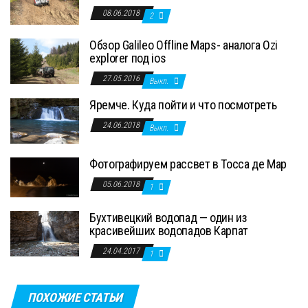
08.06.2018
2
Обзор Galileo Offline Maps- аналога Ozi
explorer под ios
27.05.2016
Выкл.
Яремче. Куда пойти и что посмотреть
24.06.2018
Выкл.
Фотографируем рассвет в Тосса де Мар
05.06.2018
1
Бухтивецкий водопад — один из
красивейших водопадов Карпат
24.04.2017
1
ПОХОЖИЕ СТАТЬИ