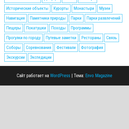
Исторические объекты
Курорты
Монастыри
Музеи
Навигация
Памятники природы
Парки
Парки развлечений
Пещеры
Покатушки
Походы
Программы
Прогулки по городу
Путевые заметки
Рестораны
Связь
Соборы
Соревнования
Фестивали
Фотография
Экскурсии
Экспедиции
Сайт работает на
WordPress
|
Тема:
Envo Magazine