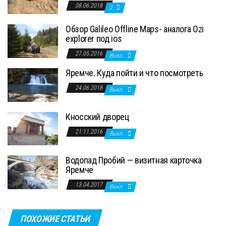
08.06.2018
2
Обзор Galileo Offline Maps- аналога Ozi
explorer под ios
27.05.2016
Выкл.
Яремче. Куда пойти и что посмотреть
24.06.2018
Выкл.
Кносский дворец
21.11.2016
Выкл.
Водопад Пробий — визитная карточка
Яремче
13.04.2017
Выкл.
ПОХОЖИЕ СТАТЬИ