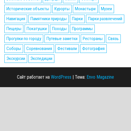
Исторические объекты
Курорты
Монастыри
Музеи
Навигация
Памятники природы
Парки
Парки развлечений
Пещеры
Покатушки
Походы
Программы
Прогулки по городу
Путевые заметки
Рестораны
Связь
Соборы
Соревнования
Фестивали
Фотография
Экскурсии
Экспедиции
Сайт работает на
WordPress
|
Тема:
Envo Magazine