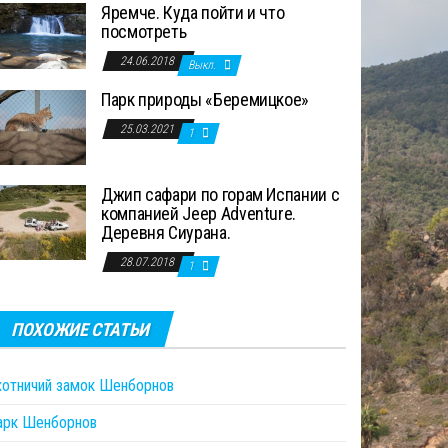
Яремче. Куда пойти и что
посмотреть
24.06.2018
Выкл.
Парк природы «Беремицкое»
25.03.2021
1
Джип сафари по горам Испании с
компанией Jeep Adventure.
Деревня Сиурана.
28.07.2018
1
ПОХОЖИЕ СТАТЬИ
хотничий замок Шенборнов
арк Шенборнов