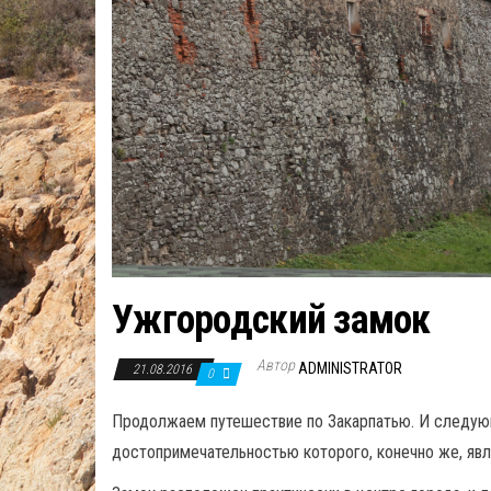
Ужгородский замок
Автор
ADMINISTRATOR
21.08.2016
0
Продолжаем путешествие по Закарпатью. И следую
достопримечательностью которого, конечно же, явл