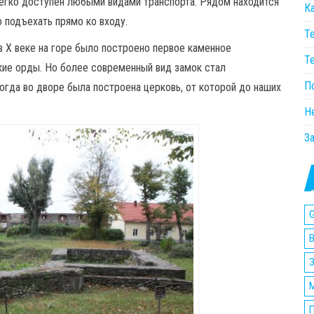
легко доступен любыми видами транспорта. Рядом находится
К
о подъехать прямо ко входу.
Т
в Х веке на горе было построено первое каменное
Т
кие орды. Но более современный вид замок стал
П
тогда во дворе была построена церковь, от которой до наших
Н
З
G