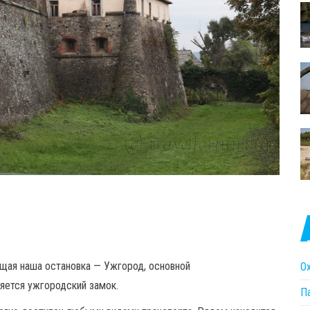
щая наша остановка — Ужгород, основной
О
яется ужгородский замок.
П