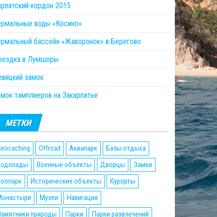
арпатский кордон 2015
ермальные воды «Косино»
ермальный бассейн «Жаворонок» в Берегово
оездка в Лумшоры
евицкий замок
амок тамплиеров на Закарпатье
МЕТКИ
eocaching
Offroad
Аквапарк
Базы отдыха
Водопады
Военные объекты
Дворцы
Замки
Зоопарк
Исторические объекты
Курорты
Монастыри
Музеи
Навигация
Памятники природы
Парки
Парки развлечений