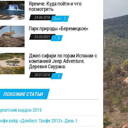
Яремче. Куда пойти и что
посмотреть
24.06.2018
Выкл.
Парк природы «Беремицкое»
25.03.2021
1
Джип сафари по горам Испании с
компанией Jeep Adventure.
Деревня Сиурана.
28.07.2018
1
ПОХОЖИЕ СТАТЬИ
арпатский кордон 2015
рофи рейд «Донбасс Трофи 2012». День 1