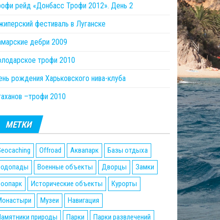
рофи рейд «Донбасс Трофи 2012». День 2
жиперский фестиваль в Луганске
амарские дебри 2009
олодарское трофи 2010
ень рождения Харьковского нива-клуба
таханов –трофи 2010
МЕТКИ
eocaching
Offroad
Аквапарк
Базы отдыха
Водопады
Военные объекты
Дворцы
Замки
Зоопарк
Исторические объекты
Курорты
Монастыри
Музеи
Навигация
Памятники природы
Парки
Парки развлечений