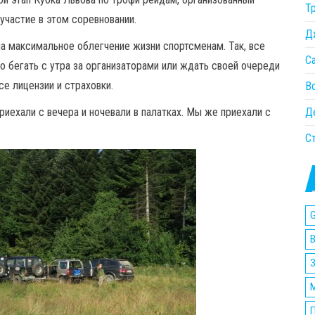
Т
участие в этом соревновании.
Д
на максимальное облегчение жизни спортсменам. Так, все
С
но бегать с утра за организаторами или ждать своей очереди
е лицензии и страховки.
В
Д
риехали с вечера и ночевали в палатках. Мы же приехали с
С
G