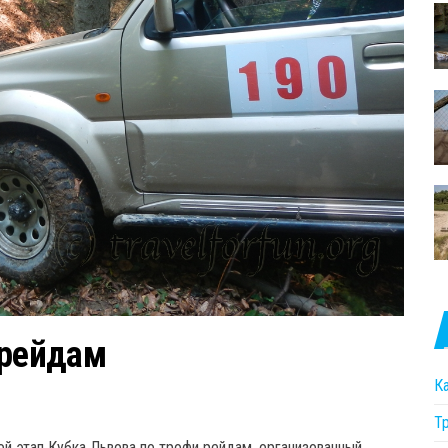
 рейдам
К
Т
й этап Кубка Львова по трофи рейдам, организованный