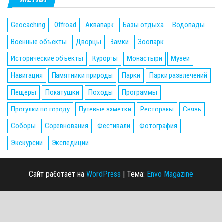
Geocaching
Offroad
Аквапарк
Базы отдыха
Водопады
Военные объекты
Дворцы
Замки
Зоопарк
Исторические объекты
Курорты
Монастыри
Музеи
Навигация
Памятники природы
Парки
Парки развлечений
Пещеры
Покатушки
Походы
Программы
Прогулки по городу
Путевые заметки
Рестораны
Связь
Соборы
Соревнования
Фестивали
Фотография
Экскурсии
Экспедиции
Сайт работает на
WordPress
|
Тема:
Envo Magazine