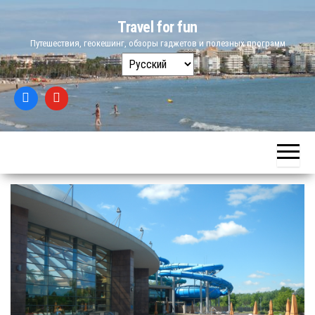
Skip
Travel for fun
to
Путешествия, геокешинг, обзоры гаджетов и полезных программ
the
Выбрать
content
язык