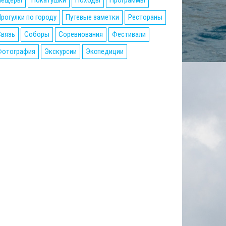
Пещеры
Покатушки
Походы
Программы
рогулки по городу
Путевые заметки
Рестораны
Связь
Соборы
Соревнования
Фестивали
Фотография
Экскурсии
Экспедиции