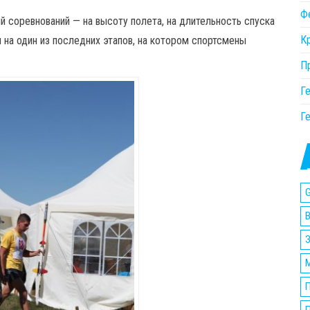
Ф
й соревнований — на высоту полета, на длительность спуска
К
 на один из последних этапов, на котором спортсмены
П
Г
Г
G