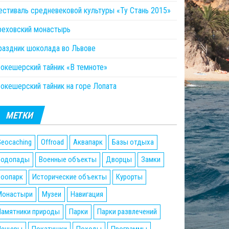
естиваль средневековой культуры «Ту Стань 2015»
реховский монастырь
раздник шоколада во Львове
еокешерский тайник «В темноте»
еокешерский тайник на горе Лопата
МЕТКИ
eocaching
Offroad
Аквапарк
Базы отдыха
Водопады
Военные объекты
Дворцы
Замки
Зоопарк
Исторические объекты
Курорты
Монастыри
Музеи
Навигация
Памятники природы
Парки
Парки развлечений