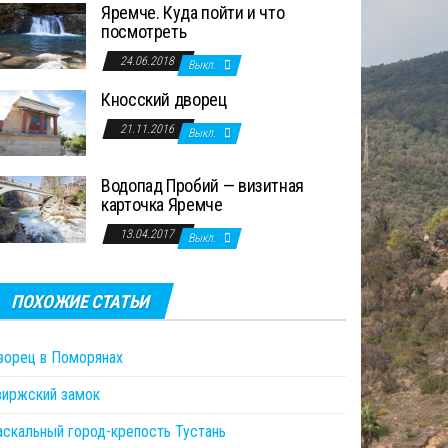
Яремче. Куда пойти и что
посмотреть
24.06.2018
Выкл.
Кносский дворец
21.11.2016
Выкл.
Водопад Пробий — визитная
карточка Яремче
13.04.2017
Выкл.
ПОХОЖИЕ СТАТЬИ
ворец в Поморянах
виржский замок
аскальный город-крепость Тустань