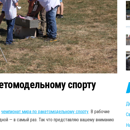
кетомодельному спорту
Д
т
чемпионат мира по ракетомодельному спорту
. В рабочие
С
одной — в самый раз. Так что представляю вашему вниманию
Н