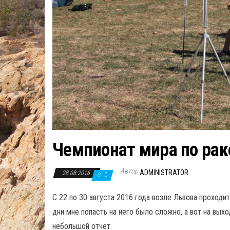
Чемпионат мира по ра
Автор
ADMINISTRATOR
28.08.2016
0
С 22 по 30 августа 2016 года возле Львова проходи
дни мне попасть на него было сложно, а вот на вых
небольшой отчет.