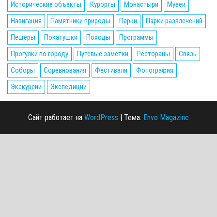
Исторические объекты
Курорты
Монастыри
Музеи
Навигация
Памятники природы
Парки
Парки развлечений
Пещеры
Покатушки
Походы
Программы
Прогулки по городу
Путевые заметки
Рестораны
Связь
Соборы
Соревнования
Фестивали
Фотография
Экскурсии
Экспедиции
Сайт работает на
WordPress
|
Тема:
Envo Magazine