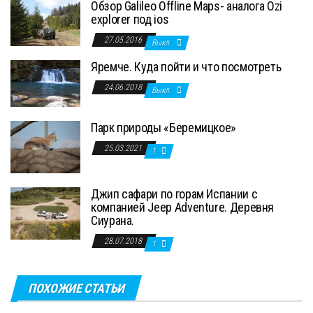
Обзор Galileo Offline Maps- аналога Ozi
explorer под ios
27.05.2016
Выкл.
Яремче. Куда пойти и что посмотреть
24.06.2018
Выкл.
Парк природы «Беремицкое»
25.03.2021
1
Джип сафари по горам Испании с
компанией Jeep Adventure. Деревня
Сиурана.
28.07.2018
1
ПОХОЖИЕ СТАТЬИ