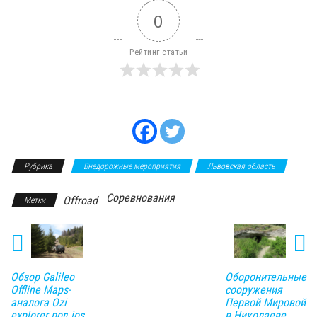
0
Рейтинг статьи
Рубрика
Внедорожные мероприятия
Львовская область
Соревнования
Offroad
Метки
Обзор Galileo
Оборонительные
Offline Maps-
сооружения
аналога Ozi
Первой Мировой
explorer под ios
в Николаеве