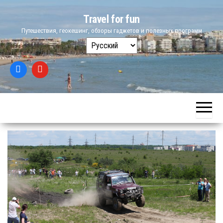
Skip
Travel for fun
to
Путешествия, геокешинг, обзоры гаджетов и полезных программ
the
Выбрать
content
язык