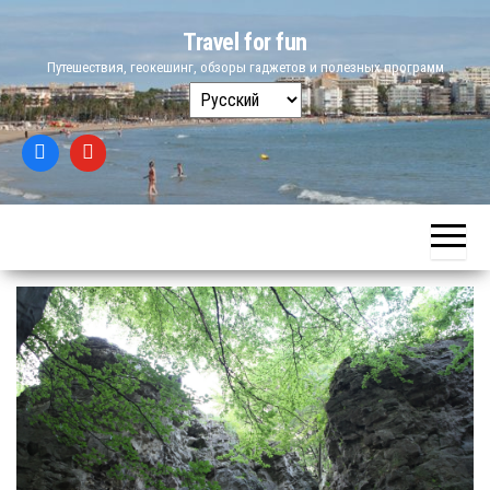
Skip
Travel for fun
to
Путешествия, геокешинг, обзоры гаджетов и полезных программ
the
Выбрать
content
язык