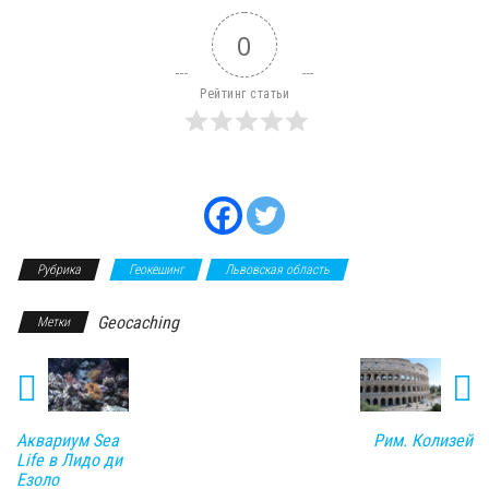
0
Рейтинг статьи
Рубрика
Геокешинг
Львовская область
Geocaching
Метки
Аквариум Sea
Рим. Колизей
Life в Лидо ди
Езоло