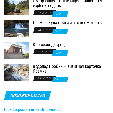
Обзор Galileo Offline Maps- аналога Ozi
explorer под ios
27.05.2016
Выкл.
Яремче. Куда пойти и что посмотреть
24.06.2018
Выкл.
Кносский дворец
21.11.2016
Выкл.
Водопад Пробий — визитная карточка
Яремче
13.04.2017
Выкл.
ПОХОЖИЕ СТАТЬИ
Геокешерский тайник «В темноте»