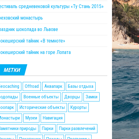
естиваль средневековой культуры «Ту Стань 2015»
реховский монастырь
раздник шоколада во Львове
еокешерский тайник «В темноте»
еокешерский тайник на горе Лопата
МЕТКИ
eocaching
Offroad
Аквапарк
Базы отдыха
Водопады
Военные объекты
Дворцы
Замки
Зоопарк
Исторические объекты
Курорты
Монастыри
Музеи
Навигация
Памятники природы
Парки
Парки развлечений