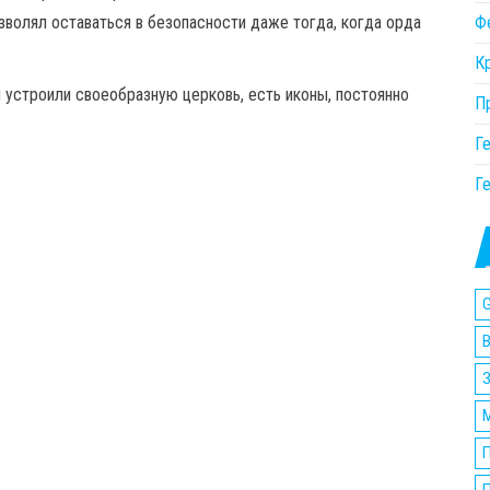
Ф
волял оставаться в безопасности даже тогда, когда орда
К
 устроили своеобразную церковь, есть иконы, постоянно
П
Г
Г
G