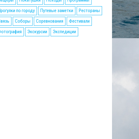
Пещеры
Покатушки
Походы
Программы
рогулки по городу
Путевые заметки
Рестораны
Связь
Соборы
Соревнования
Фестивали
Фотография
Экскурсии
Экспедиции