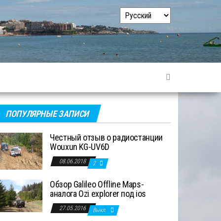
Выбрать
язык
ПОПУЛЯРНЫЕ ЗАПИСИ
Честный отзыв о радиостанции
Wouxun KG-UV6D
08.06.2018
2
Обзор Galileo Offline Maps-
аналога Ozi explorer под ios
27.05.2016
Выкл.