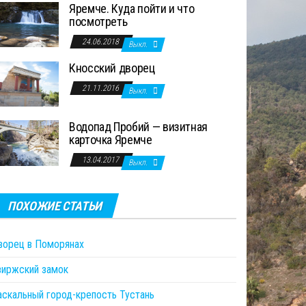
Яремче. Куда пойти и что
посмотреть
24.06.2018
Выкл.
Кносский дворец
21.11.2016
Выкл.
Водопад Пробий — визитная
карточка Яремче
13.04.2017
Выкл.
ПОХОЖИЕ СТАТЬИ
ворец в Поморянах
виржский замок
аскальный город-крепость Тустань