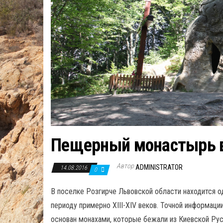
Пещерный монастырь в
Автор
ADMINISTRATOR
14.08.2016
0
В поселке Розгирче Львовской области находится о
периоду примерно ХIII-XIV веков. Точной информации
основан монахами, которые бежали из Киевской Рус