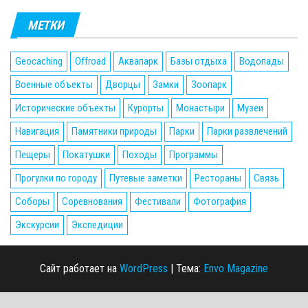
МЕТКИ
Geocaching
Offroad
Аквапарк
Базы отдыха
Водопады
Военные объекты
Дворцы
Замки
Зоопарк
Исторические объекты
Курорты
Монастыри
Музеи
Навигация
Памятники природы
Парки
Парки развлечений
Пещеры
Покатушки
Походы
Программы
Прогулки по городу
Путевые заметки
Рестораны
Связь
Соборы
Соревнования
Фестивали
Фотография
Экскурсии
Экспедиции
Сайт работает на
WordPress
|
Тема:
Envo Magazine