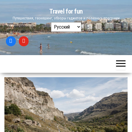
Skip
Travel for fun
to
Путешествия, геокешинг, обзоры гаджетов и полезных программ
the
Выбрать
content
язык