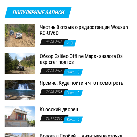
ПОПУЛЯРНЫЕ ЗАПИСИ
Честный отзыв о радиостанции Wouxun
KG-UV6D
08.06.2018
2
Обзор Galileo Offline Maps- аналога Ozi
explorer под ios
27.05.2016
Выкл.
Яремче. Куда пойти и что посмотреть
24.06.2018
Выкл.
Кносский дворец
21.11.2016
Выкл.
Водопад Пробий — визитная карточка