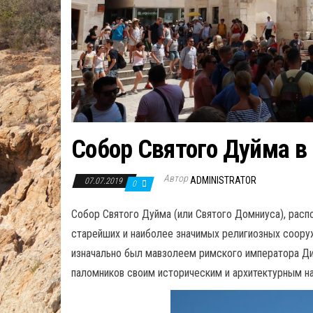
Собор Святого Дуйма в
Автор
ADMINISTRATOR
07.07.2019
0
Собор Святого Дуйма (или Святого Домниуса), распо
старейших и наиболее значимых религиозных сооруж
изначально был мавзолеем римского императора Дио
паломников своим историческим и архитектурным н