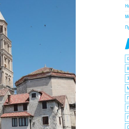
Н
М
П
G
П