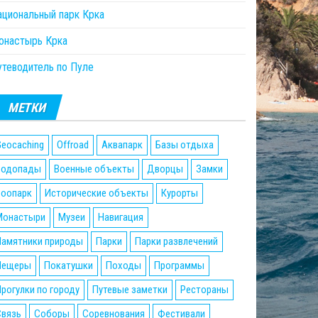
ациональный парк Крка
онастырь Крка
утеводитель по Пуле
МЕТКИ
eocaching
Offroad
Аквапарк
Базы отдыха
Водопады
Военные объекты
Дворцы
Замки
Зоопарк
Исторические объекты
Курорты
Монастыри
Музеи
Навигация
Памятники природы
Парки
Парки развлечений
Пещеры
Покатушки
Походы
Программы
рогулки по городу
Путевые заметки
Рестораны
Связь
Соборы
Соревнования
Фестивали