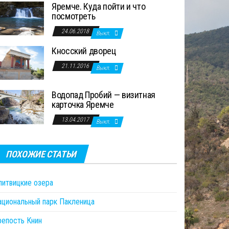
Яремче. Куда пойти и что
посмотреть
24.06.2018
Выкл.
Кносский дворец
21.11.2016
Выкл.
Водопад Пробий — визитная
карточка Яремче
13.04.2017
Выкл.
ПОХОЖИЕ СТАТЬИ
литвицкие озера
ациональный парк Пакленица
репость Книн