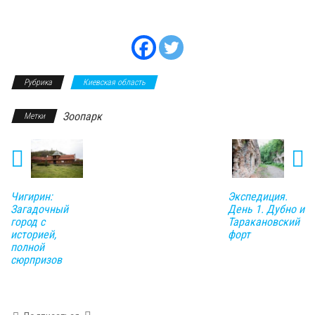
Рубрика
Киевская область
Зоопарк
Метки
Чигирин:
Экспедиция.
Загадочный
День 1. Дубно и
город с
Таракановский
историей,
форт
полной
сюрпризов