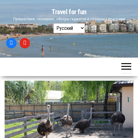
Skip
Travel for fun
to
Путешествия, геокешинг, обзоры гаджетов и полезных программ
the
Выбрать
content
язык