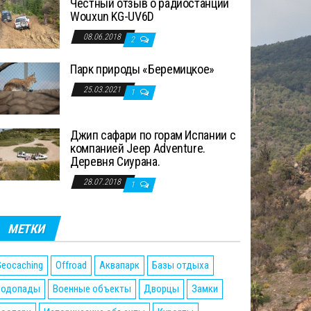
Честный отзыв о радиостанции
Wouxun KG-UV6D
08.06.2018
2
Парк природы «Беремицкое»
25.03.2021
1
Джип сафари по горам Испании с
компанией Jeep Adventure.
Деревня Сиурана.
28.07.2018
1
МЕТКИ
eocaching
Offroad
Аквапарк
Базы отдыха
Водопады
Военные объекты
Дворцы
Замки