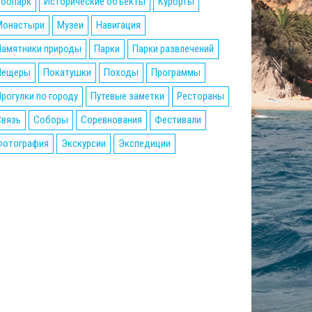
Зоопарк
Исторические объекты
Курорты
Монастыри
Музеи
Навигация
Памятники природы
Парки
Парки развлечений
Пещеры
Покатушки
Походы
Программы
рогулки по городу
Путевые заметки
Рестораны
Связь
Соборы
Соревнования
Фестивали
Фотография
Экскурсии
Экспедиции