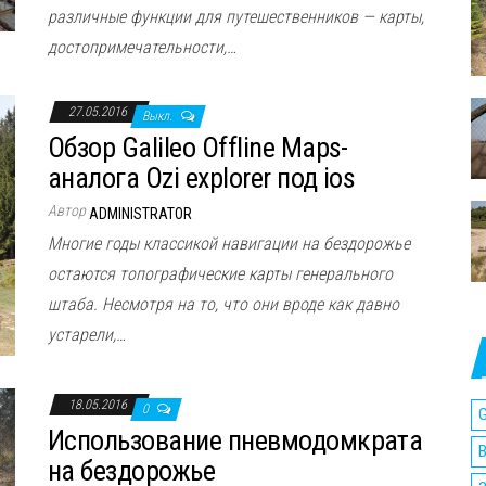
различные функции для путешественников — карты,
достопримечательности,…
27.05.2016
Выкл.
Обзор Galileo Offline Maps-
аналога Ozi explorer под ios
Автор
ADMINISTRATOR
Многие годы классикой навигации на бездорожье
остаются топографические карты генерального
штаба. Несмотря на то, что они вроде как давно
устарели,…
18.05.2016
0
G
Использование пневмодомкрата
на бездорожье