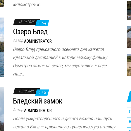
километрах к…
15.10.2025
0
Озеро Блед
Автор
ADMINISTRATOR
Озеро Блед прекрасного осеннего дня кажется
идеальной декорацией к историческому фильму.
Осмотрев замок на скале, мы спустились к воде.
Наш…
15.10.2025
0
Бледский замок
Автор
ADMINISTRATOR
G
После умиротворенного и дикого Бохиня наш путь
лежал в Блед — признанную туристическую столицу