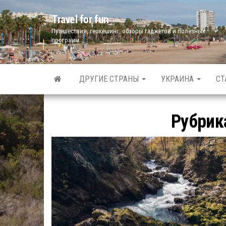
Skip
Travel for fun
to
Путешествия, геокешинг, обзоры гаджетов и полезных
the
программ
content
ДРУГИЕ СТРАНЫ
УКРАИНА
СТ
Рубрик