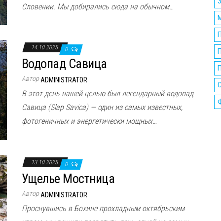
Словении. Мы добирались сюда на обычном…
14.10.2025
0
Водопад Савица
П
Автор
ADMINISTRATOR
В этот день нашей целью был легендарный водопад
Савица (Slap Savica) — один из самых известных,
фотогеничных и энергетически мощных…
13.10.2025
0
Ущелье Мостница
Автор
ADMINISTRATOR
Проснувшись в Бохине прохладным октябрьским