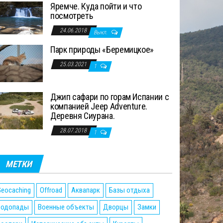
Яремче. Куда пойти и что
посмотреть
24.06.2018
Выкл.
Парк природы «Беремицкое»
25.03.2021
1
Джип сафари по горам Испании с
компанией Jeep Adventure.
Деревня Сиурана.
28.07.2018
1
МЕТКИ
eocaching
Offroad
Аквапарк
Базы отдыха
Водопады
Военные объекты
Дворцы
Замки