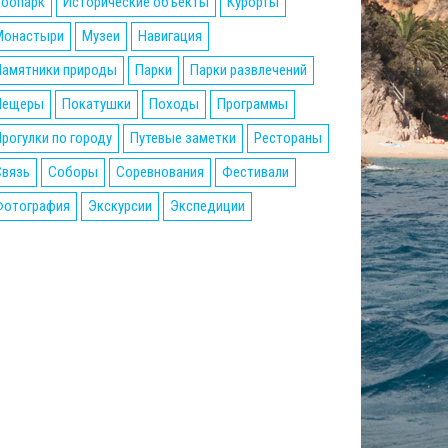
Зоопарк
Исторические объекты
Курорты
Монастыри
Музеи
Навигация
Памятники природы
Парки
Парки развлечений
Пещеры
Покатушки
Походы
Программы
рогулки по городу
Путевые заметки
Рестораны
Связь
Соборы
Соревнования
Фестивали
Фотография
Экскурсии
Экспедиции