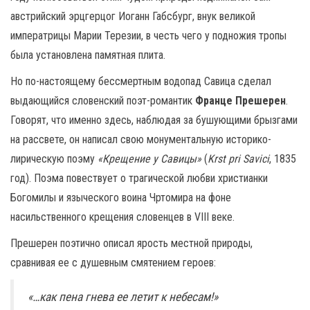
австрийский эрцгерцог Иоганн Габсбург, внук великой
императрицы Марии Терезии, в честь чего у подножия тропы
была установлена памятная плита.
Но по-настоящему бессмертным водопад Савица сделал
выдающийся словенский поэт-романтик
Франце Прешерен
.
Говорят, что именно здесь, наблюдая за бушующими брызгами
на рассвете, он написал свою монументальную историко-
лирическую поэму
«Крещение у Савицы»
(
Krst pri Savici
, 1835
год). Поэма повествует о трагической любви христианки
Богомилы и языческого воина Чртомира на фоне
насильственного крещения словенцев в VIII веке.
Прешерен поэтично описал ярость местной природы,
сравнивая ее с душевным смятением героев:
«…как пена гнева ее летит к небесам!»