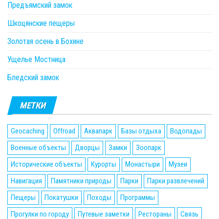
Предъямский замок
Шкоцянские пещеры
Золотая осень в Бохине
Ущелье Мостница
Бледский замок
МЕТКИ
Geocaching
Offroad
Аквапарк
Базы отдыха
Водопады
Военные объекты
Дворцы
Замки
Зоопарк
Исторические объекты
Курорты
Монастыри
Музеи
Навигация
Памятники природы
Парки
Парки развлечений
Пещеры
Покатушки
Походы
Программы
Прогулки по городу
Путевые заметки
Рестораны
Связь