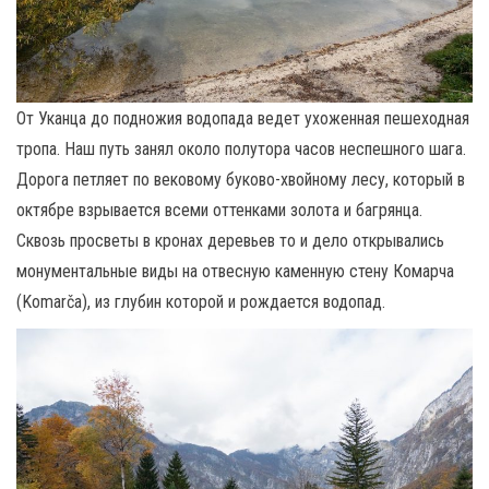
От Уканца до подножия водопада ведет ухоженная пешеходная
тропа. Наш путь занял около полутора часов неспешного шага.
Дорога петляет по вековому буково-хвойному лесу, который в
октябре взрывается всеми оттенками золота и багрянца.
Сквозь просветы в кронах деревьев то и дело открывались
монументальные виды на отвесную каменную стену Комарча
(Komarča), из глубин которой и рождается водопад.