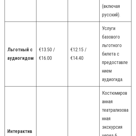
(включая
русский).
Услуги
базового
льготного
Льготный с
€13.50 /
€12.15 /
билета с
аудиогидом
€16.00
€14.40
предоставле
нием
аудиогида.
Костюмиров
анная
театрализова
нная
экскурсия
Интерактив
через 6