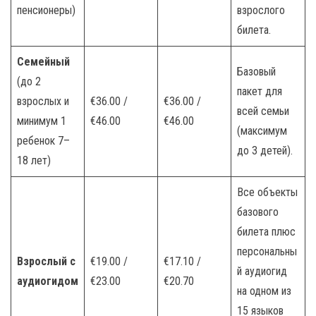
пенсионеры)
взрослого
билета.
Семейный
Базовый
(до 2
пакет для
взрослых и
€36.00 /
€36.00 /
всей семьи
минимум 1
€46.00
€46.00
(максимум
ребенок 7–
до 3 детей).
18 лет)
Все объекты
базового
билета плюс
персональны
Взрослый с
€19.00 /
€17.10 /
й аудиогид
аудиогидом
€23.00
€20.70
на одном из
15 языков