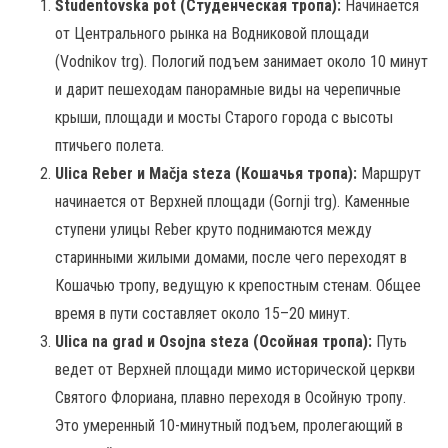
Študentovska pot (Студенческая тропа):
Начинается
от Центрального рынка на Водниковой площади
(Vodnikov trg). Пологий подъем занимает около 10 минут
и дарит пешеходам панорамные виды на черепичные
крыши, площади и мосты Старого города с высоты
птичьего полета.
Ulica Reber и Mačja steza (Кошачья тропа):
Маршрут
начинается от Верхней площади (Gornji trg). Каменные
ступени улицы Reber круто поднимаются между
старинными жилыми домами, после чего переходят в
Кошачью тропу, ведущую к крепостным стенам. Общее
время в пути составляет около 15–20 минут.
Ulica na grad и Osojna steza (Осойная тропа):
Путь
ведет от Верхней площади мимо исторической церкви
Святого Флориана, плавно переходя в Осойную тропу.
Это умеренный 10-минутный подъем, пролегающий в