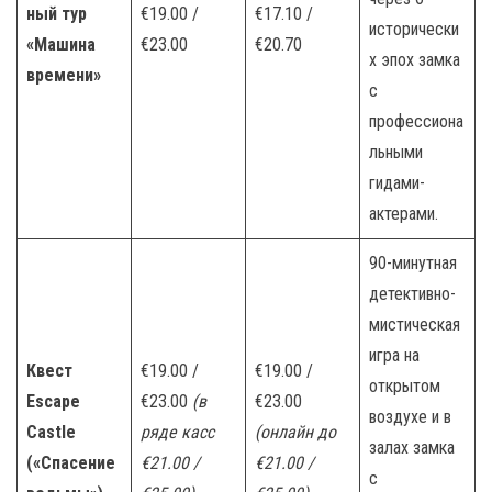
ный тур
€19.00 /
€17.10 /
исторически
«Машина
€23.00
€20.70
х эпох замка
времени»
с
профессиона
льными
гидами-
актерами.
90-минутная
детективно-
мистическая
игра на
Квест
€19.00 /
€19.00 /
открытом
Escape
€23.00
(в
€23.00
воздухе и в
Castle
ряде касс
(онлайн до
залах замка
(«Спасение
€21.00 /
€21.00 /
с