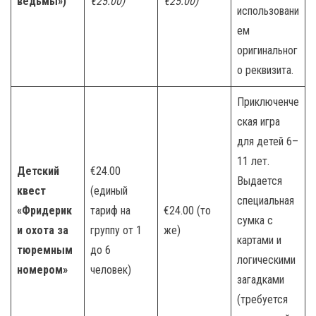
ведьмы»)
€25.00)
€25.00)
использовани
ем
оригинальног
о реквизита.
Приключенче
ская игра
для детей 6–
11 лет.
Детский
€24.00
Выдается
квест
(единый
специальная
«Фридерик
тариф на
€24.00 (то
сумка с
и охота за
группу от 1
же)
картами и
тюремным
до 6
логическими
номером»
человек)
загадками
(требуется