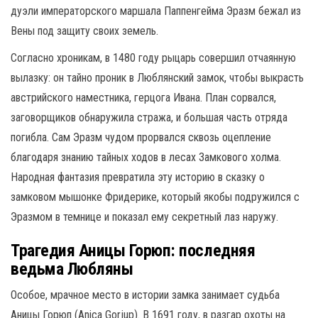
дуэли императорского маршала Паппенгейма Эразм бежал из
Вены под защиту своих земель.
Согласно хроникам, в 1480 году рыцарь совершил отчаянную
вылазку: он тайно проник в Люблянский замок, чтобы выкрасть
австрийского наместника, герцога Ивана.
План сорвался,
заговорщиков обнаружила стража, и большая часть отряда
погибла.
Сам Эразм чудом прорвался сквозь оцепление
благодаря знанию тайных ходов в лесах Замкового холма.
Народная фантазия превратила эту историю в сказку о
замковом мышонке Фридерике, который якобы подружился с
Эразмом в темнице и показал ему секретный лаз наружу.
Трагедия Аницы Горюп: последняя
ведьма Любляны
Особое, мрачное место в истории замка занимает судьба
Аницы Горюп (Anica Gorjup).
В 1691 году, в разгар охоты на