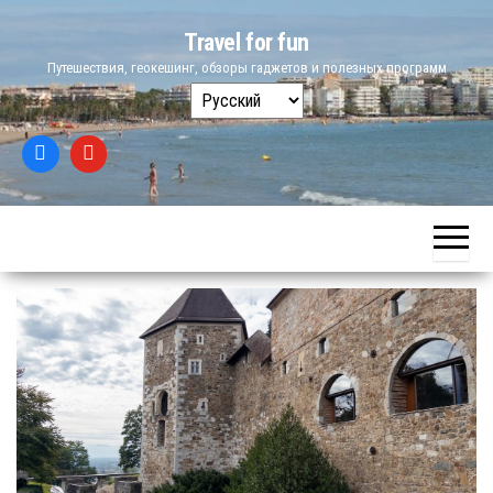
Skip
Travel for fun
to
Путешествия, геокешинг, обзоры гаджетов и полезных программ
the
Выбрать
content
язык