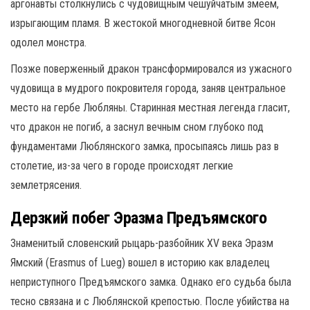
аргонавты столкнулись с чудовищным чешуйчатым змеем,
изрыгающим пламя.
В жестокой многодневной битве Ясон
одолел монстра.
Позже поверженный дракон трансформировался из ужасного
чудовища в мудрого покровителя города, заняв центральное
место на гербе Любляны.
Старинная местная легенда гласит,
что дракон не погиб, а заснул вечным сном глубоко под
фундаментами Люблянского замка, просыпаясь лишь раз в
столетие, из-за чего в городе происходят легкие
землетрясения.
Дерзкий побег Эразма Предъямского
Знаменитый словенский рыцарь-разбойник XV века Эразм
Ямский (Erasmus of Lueg) вошел в историю как владелец
неприступного Предъямского замка.
Однако его судьба была
тесно связана и с Люблянской крепостью. После убийства на