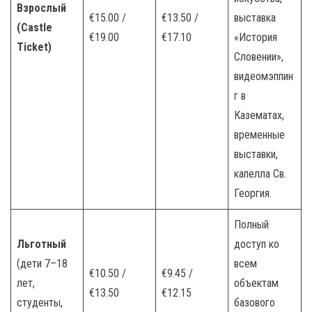
Взрослый
€15.00 /
€13.50 /
выставка
(Castle
€19.00
€17.10
«История
Ticket)
Словении»,
видеомэппин
г в
Казематах,
временные
выставки,
капелла Св.
Георгия.
Полный
Льготный
доступ ко
(дети 7–18
всем
€10.50 /
€9.45 /
лет,
объектам
€13.50
€12.15
студенты,
базового