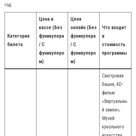
год:
Цена в
Цена
кассе (Без
онлайн (Без
Что входит
Категория
фуникулера
фуникулера
в
билета
/ С
/ С
стоимость
фуникулеро
фуникулеро
программы
м)
м)
Смотровая
башня, 4D-
фильм
«Виртуальны
й замок»,
Музей
кукольного
искусства,