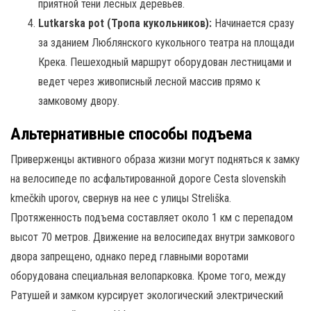
приятной тени лесных деревьев.
Lutkarska pot (Тропа кукольников):
Начинается сразу
за зданием Люблянского кукольного театра на площади
Крека. Пешеходный маршрут оборудован лестницами и
ведет через живописный лесной массив прямо к
замковому двору.
Альтернативные способы подъема
Приверженцы активного образа жизни могут подняться к замку
на велосипеде по асфальтированной дороге Cesta slovenskih
kmečkih uporov, свернув на нее с улицы Streliška.
Протяженность подъема составляет около 1 км с перепадом
высот 70 метров.
Движение на велосипедах внутри замкового
двора запрещено, однако перед главными воротами
оборудована специальная велопарковка.
Кроме того, между
Ратушей и замком курсирует экологический электрический