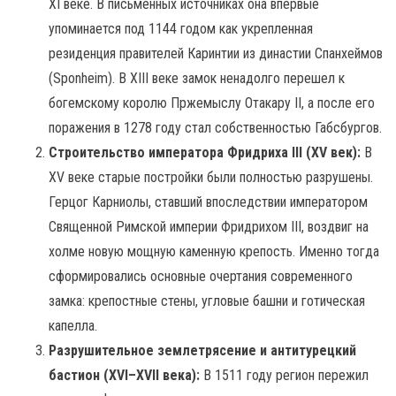
XI веке. В письменных источниках она впервые
упоминается под 1144 годом как укрепленная
резиденция правителей Каринтии из династии Спанхеймов
(Sponheim). В XIII веке замок ненадолго перешел к
богемскому королю Пржемыслу Отакару II, а после его
поражения в 1278 году стал собственностью Габсбургов.
Строительство императора Фридриха III (XV век):
В
XV веке старые постройки были полностью разрушены.
Герцог Карниолы, ставший впоследствии императором
Священной Римской империи Фридрихом III, воздвиг на
холме новую мощную каменную крепость. Именно тогда
сформировались основные очертания современного
замка: крепостные стены, угловые башни и готическая
капелла.
Разрушительное землетрясение и антитурецкий
бастион (XVI–XVII века):
В 1511 году регион пережил