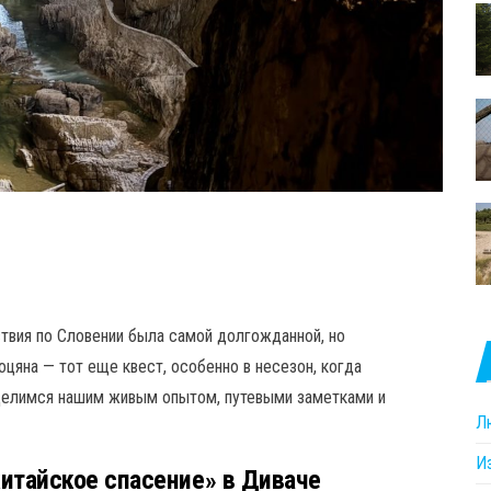
ствия по Словении была самой долгожданной, но
цяна — тот еще квест, особенно в несезон, когда
Делимся нашим живым опытом, путевыми заметками и
Л
И
китайское спасение» в Диваче