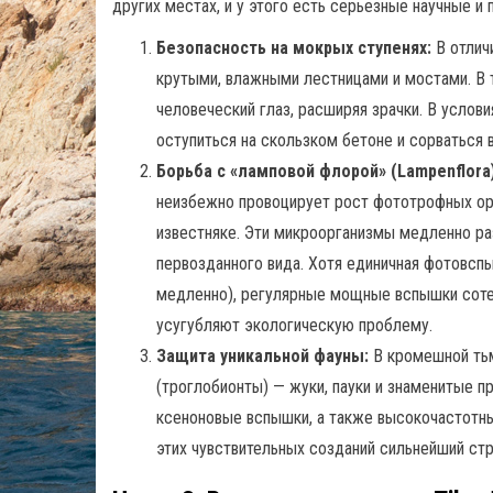
других местах, и у этого есть серьезные научные и 
Безопасность на мокрых ступенях:
В отлич
крутыми, влажными лестницами и мостами. В 
человеческий глаз, расширяя зрачки. В усло
оступиться на скользком бетоне и сорваться в
Борьба с «ламповой флорой» (Lampenflora)
неизбежно провоцирует рост фототрофных орг
известняке. Эти микроорганизмы медленно ра
первозданного вида. Хотя единичная фотовспы
медленно), регулярные мощные вспышки соте
усугубляют экологическую проблему.
Защита уникальной фауны:
В кромешной ть
(троглобионты) — жуки, пауки и знаменитые п
ксеноновые вспышки, а также высокочастотн
этих чувствительных созданий сильнейший стр