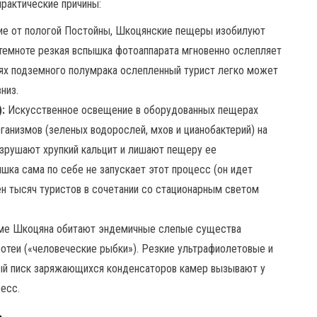
практические причины:
ие от пологой Постойны, Шкоцянские пещеры изобилуют
темноте резкая вспышка фотоаппарата мгновенно ослепляет
виях подземного полумрака ослепленный турист легко может
низ.
:
Искусственное освещение в оборудованных пещерах
анизмов (зеленых водорослей, мхов и цианобактерий) на
зрушают хрупкий кальцит и лишают пещеру ее
шка сама по себе не запускает этот процесс (он идет
н тысяч туристов в сочетании со стационарным светом
ме Шкоцяна обитают эндемичные слепые существа
ротеи («человеческие рыбки»). Резкие ультрафиолетовые и
ый писк заряжающихся конденсаторов камер вызывают у
есс.