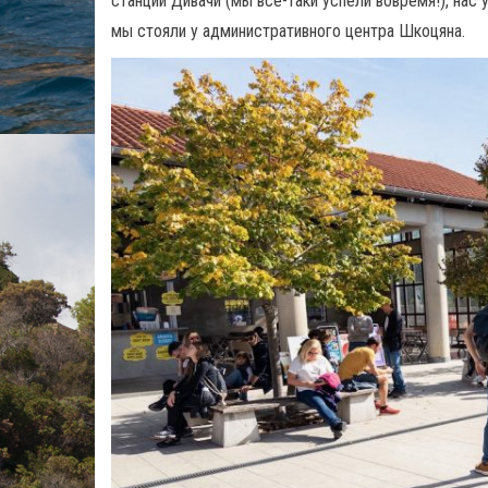
станции Дивачи (мы все-таки успели вовремя!), нас
мы стояли у административного центра Шкоцяна.