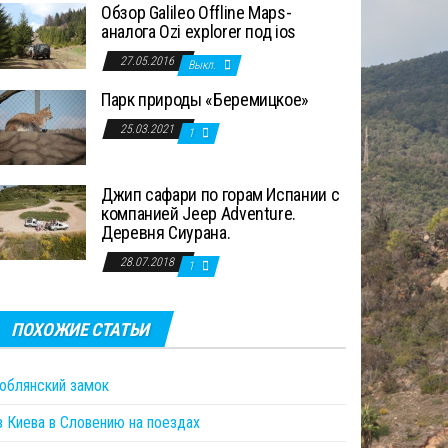
Обзор Galileo Offline Maps-
аналога Ozi explorer под ios
27.05.2016
Выкл.
Парк природы «Беремицкое»
25.03.2021
1
Джип сафари по горам Испании с
компанией Jeep Adventure.
Деревня Сиурана.
28.07.2018
1
ПОХОЖИЕ СТАТЬИ
юблянский замок
з Киева в Словению на поездах