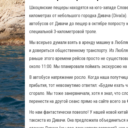
Шкоцянские пещеры находятся на юго-западе Словени
километрах от небольшого городка Дивача (Divača)
автобусов от Дивачи до пещер в октябре попросту 
специальной 3-километровой тропе.
Мы всерьез думали взять в аренду машину в Люблян
и довериться общественному транспорту. Из Люблян
раньше этого времени рейсов просто не существов
около 11:00. Мы планировали поймать экскурсию на 
В автобусе напряжение росло. Когда наша попутчиц
прибытия, тот невозмутимо ответил: «Будем ехать ч
сгорало. Мы тоже занервничали, хотя я знал, что с
перенести на другой сеанс прямо на сайте всего за
Но нам фантастически повезло! У нашей новой кита
таксиста из Дивачи. Она предложила объединиться 