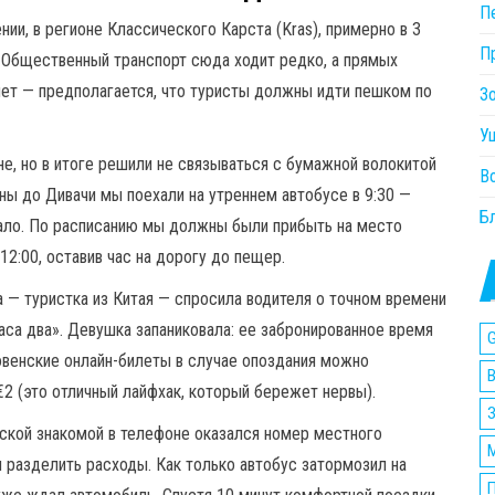
П
и, в регионе Классического Карста (Kras), примерно в 3
П
. Общественный транспорт сюда ходит редко, а прямых
нет — предполагается, что туристы должны идти пешком по
З
У
е, но в итоге решили не связываться с бумажной волокитой
В
ы до Дивачи мы поехали на утреннем автобусе в 9:30 —
Б
ало. По расписанию мы должны были прибыть на место
12:00, оставив час на дорогу до пещер.
а — туристка из Китая — спросила водителя о точном времени
аса два». Девушка запаниковала: ее забронированное время
G
ловенские онлайн-билеты в случае опоздания можно
 €2 (это отличный лайфхак, который бережет нервы).
йской знакомой в телефоне оказался номер местного
и разделить расходы. Как только автобус затормозил на