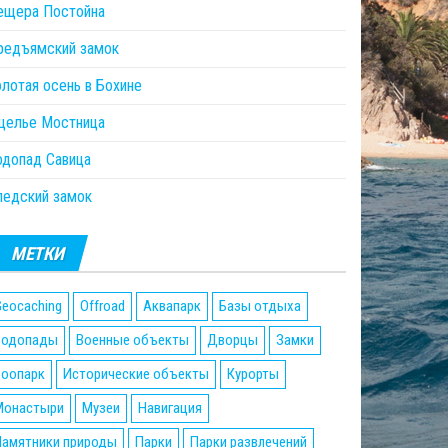
ещера Постойна
редъямский замок
олотая осень в Бохине
щелье Мостница
одопад Савица
ледский замок
МЕТКИ
eocaching
Offroad
Аквапарк
Базы отдыха
Водопады
Военные объекты
Дворцы
Замки
Зоопарк
Исторические объекты
Курорты
Монастыри
Музеи
Навигация
Памятники природы
Парки
Парки развлечений