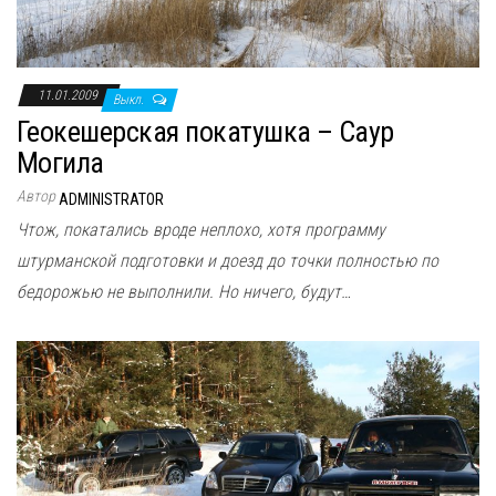
11.01.2009
Выкл.
Геокешерская покатушка – Саур
Могила
Автор
ADMINISTRATOR
Чтож, покатались вроде неплохо, хотя программу
штурманской подготовки и доезд до точки полностью по
бедорожью не выполнили. Но ничего, будут…