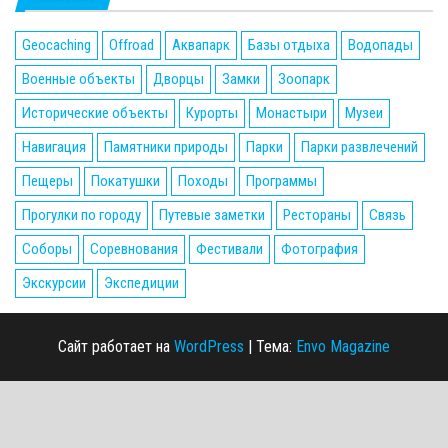
Geocaching
Offroad
Аквапарк
Базы отдыха
Водопады
Военные объекты
Дворцы
Замки
Зоопарк
Исторические объекты
Курорты
Монастыри
Музеи
Навигация
Памятники природы
Парки
Парки развлечений
Пещеры
Покатушки
Походы
Программы
Прогулки по городу
Путевые заметки
Рестораны
Связь
Соборы
Соревнования
Фестивали
Фотография
Экскурсии
Экспедиции
Сайт работает на
WordPress
|
Тема:
Envo Magazine