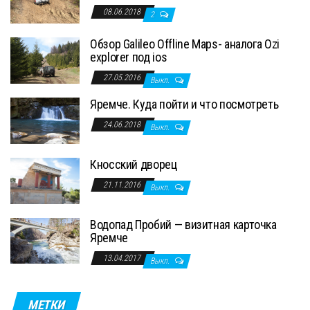
08.06.2018
2
Обзор Galileo Offline Maps- аналога Ozi
explorer под ios
27.05.2016
Выкл.
Яремче. Куда пойти и что посмотреть
24.06.2018
Выкл.
Кносский дворец
21.11.2016
Выкл.
Водопад Пробий — визитная карточка
Яремче
13.04.2017
Выкл.
МЕТКИ