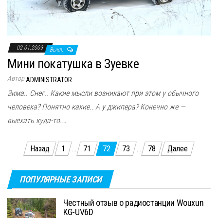
02.01.2009
Выкл.
Мини покатушка в Зуевке
Автор
ADMINISTRATOR
Зима.. Снег.. Какие мысли возникают при этом у обычного
человека? Понятно какие.. А у джипера? Конечно же —
выехать куда-то.…
Пагинация
Назад
1
…
71
72
73
…
78
Далее
записей
ПОПУЛЯРНЫЕ ЗАПИСИ
Честный отзыв о радиостанции Wouxun
KG-UV6D