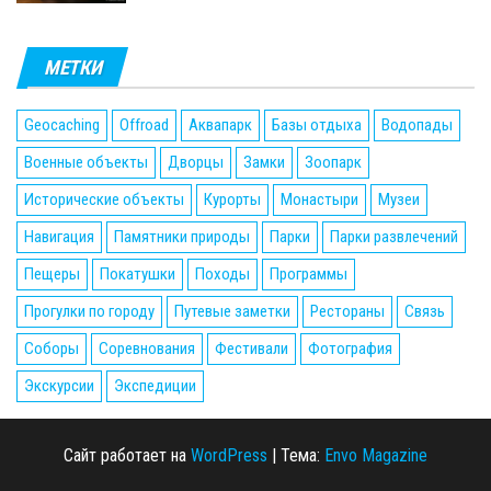
МЕТКИ
Geocaching
Offroad
Аквапарк
Базы отдыха
Водопады
Военные объекты
Дворцы
Замки
Зоопарк
Исторические объекты
Курорты
Монастыри
Музеи
Навигация
Памятники природы
Парки
Парки развлечений
Пещеры
Покатушки
Походы
Программы
Прогулки по городу
Путевые заметки
Рестораны
Связь
Соборы
Соревнования
Фестивали
Фотография
Экскурсии
Экспедиции
Сайт работает на
WordPress
|
Тема:
Envo Magazine