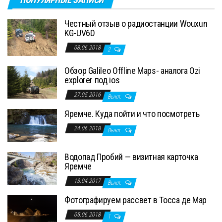
Честный отзыв о радиостанции Wouxun
KG-UV6D
08.06.2018
2
Обзор Galileo Offline Maps- аналога Ozi
explorer под ios
27.05.2016
Выкл.
Яремче. Куда пойти и что посмотреть
24.06.2018
Выкл.
Водопад Пробий — визитная карточка
Яремче
13.04.2017
Выкл.
Фотографируем рассвет в Тосса де Мар
05.06.2018
1