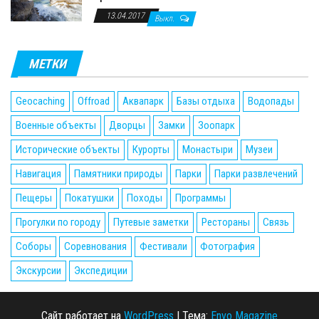
13.04.2017
Выкл.
МЕТКИ
Geocaching
Offroad
Аквапарк
Базы отдыха
Водопады
Военные объекты
Дворцы
Замки
Зоопарк
Исторические объекты
Курорты
Монастыри
Музеи
Навигация
Памятники природы
Парки
Парки развлечений
Пещеры
Покатушки
Походы
Программы
Прогулки по городу
Путевые заметки
Рестораны
Связь
Соборы
Соревнования
Фестивали
Фотография
Экскурсии
Экспедиции
Сайт работает на
WordPress
|
Тема:
Envo Magazine