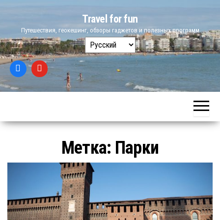
Skip
Travel for fun
to
Путешествия, геокешинг, обзоры гаджетов и полезных программ
the
Выбрать
content
язык
Метка:
Парки