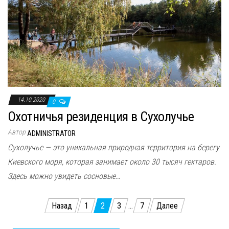
14.10.2020
0
Охотничья резиденция в Сухолучье
Автор
ADMINISTRATOR
Сухолучье — это уникальная природная территория на берегу
Киевского моря, которая занимает около 30 тысяч гектаров.
Здесь можно увидеть сосновые…
Пагинация
Назад
1
2
3
…
7
Далее
записей