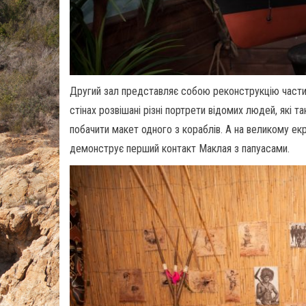
Другий зал представляє собою реконструкцію части
стінах розвішані різні портрети відомих людей, які 
побачити макет одного з кораблів. А на великому ек
демонструє перший контакт Маклая з папуасами.