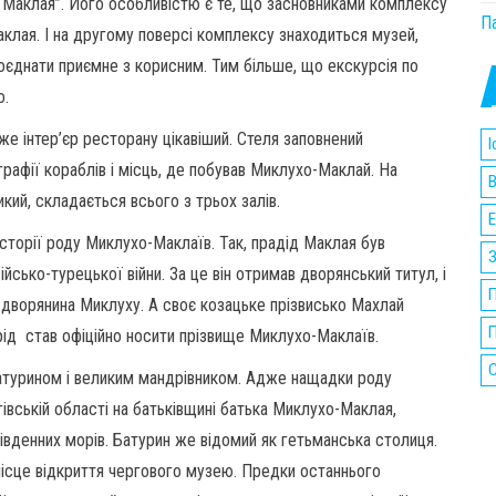
 Маклая”. Його особливістю є те, що засновниками комплексу
П
лая. І на другому поверсі комплексу знаходиться музей,
поєднати приємне з корисним. Тим більше, що екскурсія по
о.
уже інтер’єр ресторану цікавіший. Стеля заповнений
І
графії кораблів і місць, де побував Миклухо-Маклай. На
В
кий, складається всього з трьох залів.
Е
історії роду Миклухо-Маклаїв. Так, прадід Маклая був
йсько-турецької війни. За це він отримав дворянський титул, і
П
 дворянина Миклуху. А своє козацьке прізвисько Махлай
П
рід став офіційно носити прізвище Миклухо-Маклаїв.
 Батурином і великим мандрівником. Адже нащадки роду
гівській області на батьківщині батька Миклухо-Маклая,
Південних морів. Батурин же відомий як гетьманська столиця.
місце відкриття чергового музею. Предки останнього