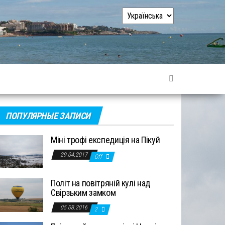
Вибрати
мову
ПОПУЛЯРНЫЕ ЗАПИСИ
Міні трофі експедиція на Пікуй
29.04.2017
Off
Політ на повітряній кулі над
Свірзьким замком
05.08.2016
2