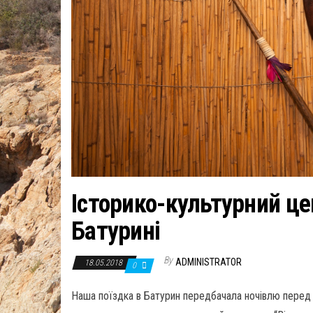
Історико-культурний це
Батурині
By
ADMINISTRATOR
18.05.2018
0
Наша поїздка в Батурин передбачала ночівлю перед п