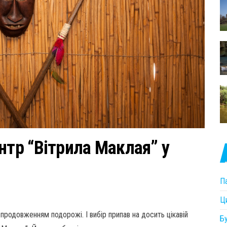
нтр “Вітрила Маклая” у
П
Ц
родовженням подорожі. І вибір припав на досить цікавій
Б