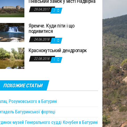
Пнівський замок у місті Надвірна
29.04.2017
2
Яремче. Куди піти і що
подивитися
24.06.2018
1
Краснокутський дендропарк
22.08.2018
1
ПОХОЖИЕ СТАТЬИ
алац Розумовського в Батурині
итадель Батуринської фортеці
удинок-музей Генерального судді Кочубея в Батурині