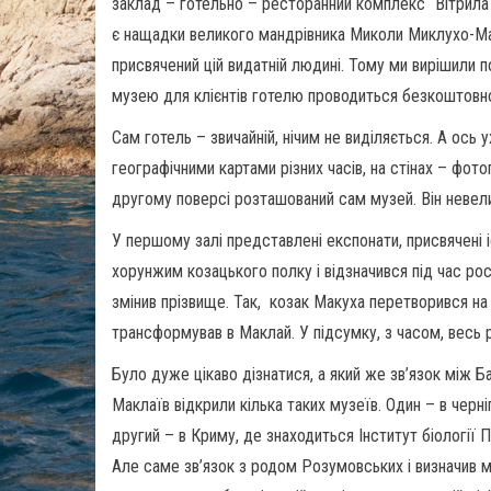
заклад – готельно – ресторанний комплекс “Вітрила
є нащадки великого мандрівника Миколи Миклухо-Мак
присвячений цій видатній людині. Тому ми вирішили 
музею для клієнтів готелю проводиться безкоштовн
Сам готель – звичайній, нічим не виділяється. А ось 
географічними картами різних часів, на стінах – фото
другому поверсі розташований сам музей. Він невели
У першому залі представлені експонати, присвячені 
хорунжим козацького полку і відзначився під час росі
змінив прізвище. Так, козак Макуха перетворився на
трансформував в Маклай. У підсумку, з часом, весь 
Було дуже цікаво дізнатися, а який же зв’язок між
Маклаїв відкрили кілька таких музеїв. Один – в черні
другий – в Криму, де знаходиться Інститут біології 
Але саме зв’язок з родом Розумовських і визначив 