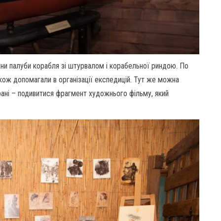
ни палуби корабля зі штурвалом і корабельної риндою. По
також допомагали в організації експедицій. Тут же можна
рані – подивитися фрагмент художнього фільму, який