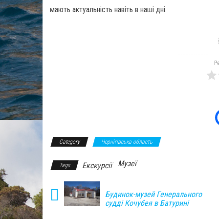
мають актуальність навіть в наші дні.
Р
Category
Чернігівська область
Музеї
Екскурсії
Tags
Будинок-музей Генерального
судді Кочубея в Батурині