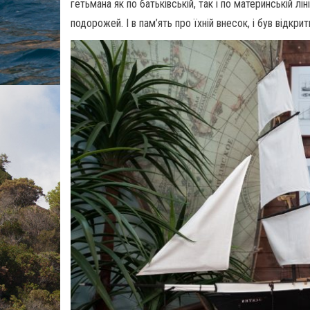
гетьмана як по батьківській, так і по материнській лі
подорожей. І в пам’ять про їхній внесок, і був відкр