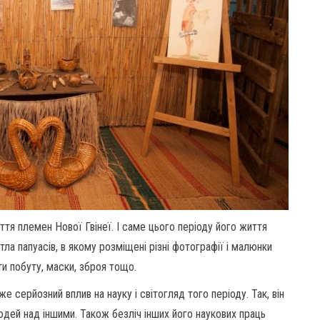
тя племен Нової Гвінеї. І саме цього періоду його життя
тла папуасів, в якому розміщені різні фотографії і малюнки
ти побуту, маски, зброя тощо.
серйозний вплив на науку і світогляд того періоду. Так, він
людей над іншими. Також безліч інших його наукових праць