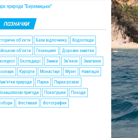
арк природи “Беремицьке”
ПОЗНАЧКИ
сторичні об'єкти
Бази відпочинку
Водоспади
ійськові об'єкти
Геокешинг
Дорожні замітки
кскурсії
Експедиції
Замки
Зв'язок
Змагання
Зоопарк
Курорти
Монастирі
Музеї
Навігація
ам'ятки природи
Парки
Парки розваг
озашляхові пригоди
Покатушки
Походи
Собори
Фестивалі
Фотография