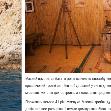
Маклай присвятив багато років вивченню способу жит
присвячений третій зал. Він побудований у вигляді жи
місцевих жителів цих островів, а також різні предме
Проживши всього 41 рік, Миклухо-Маклай зробив дуже 
довів, що все раси рівні. І немає домінування білих 