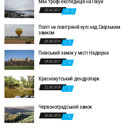
Міні трофі експедиція на Пікуй
29.04.2017
Off
Політ на повітряній кулі над Свірзьким
замком
05.08.2016
2
Пнівський замок у місті Надвірна
29.04.2017
2
Краснокутський дендропарк
22.08.2018
1
Червоноградський замок
30.06.2015
1