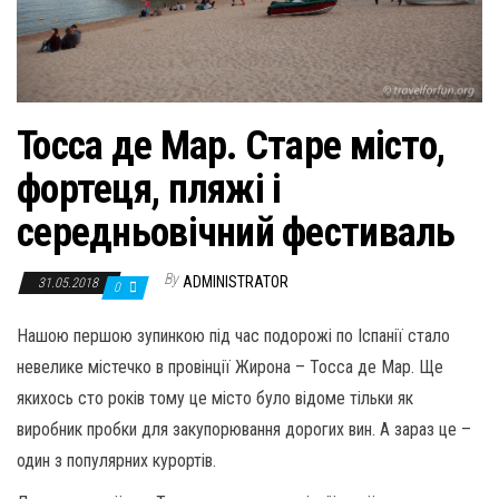
Тосса де Мар. Старе місто,
фортеця, пляжі і
середньовічний фестиваль
By
ADMINISTRATOR
31.05.2018
0
Нашою першою зупинкою під час подорожі по Іспанії стало
невелике містечко в провінції Жирона – Тосса де Мар. Ще
якихось сто років тому це місто було відоме тільки як
виробник пробки для закупорювання дорогих вин. А зараз це –
один з популярних курортів.