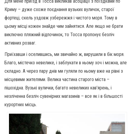
Для мене приїзд в Тосса викликав асоціації з поїздками по
Криму – дуже схоже поєднання вузьких вуличок, старої
фортеці, скель уздовж узбережжя і чистого моря. Тому в
цьому місці кожен знайде чим зайнятися. Але якщо не брати
виключно пляжний відпочинок, то Тосса пропонує безліч
активних розваг.
Приїхавши і оселившись, ми звичайно ж, вирушили в бік моря.
Благо, містечко невелике, і заблукати в ньому хоч і можна, але
складно. А через пару днів ми гуляли по ньому вже на рівні з
місцевими жителями. Велика частина старого міста –
пішохідна. Вузькі вулички, багато невеликих кав’ярень, і
незліченна безліч сувенірних магазинів – все як і в більшості
курортних місць.