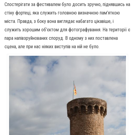
Спостерігати за фестивалем було досить зручно, піднявшись на
стіну фортеці, яка служить головною визначною пам’яткою
міста. Правда, з боку вона виглядає набагато цікавіше, і
служить хорошим об’єктом для фотографування. На території є
пара напівзруйнованих споруд. В одному з них поставлена ​​
сцена, але при нас ніяких виступів на ній не було.