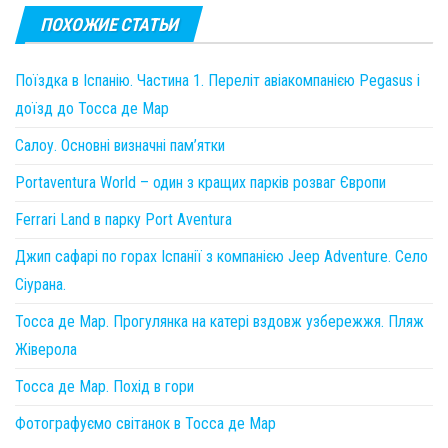
ПОХОЖИЕ СТАТЬИ
Поїздка в Іспанію. Частина 1. Переліт авіакомпанією Pegasus і
доїзд до Тосса де Мар
Салоу. Основні визначні пам’ятки
Portaventura World – один з кращих парків розваг Європи
Ferrari Land в парку Port Aventura
Джип сафарі по горах Іспанії з компанією Jeep Adventure. Село
Сіурана.
Тосса де Мар. Прогулянка на катері вздовж узбережжя. Пляж
Жіверола
Тосса де Мар. Похід в гори
Фотографуємо світанок в Тосса де Мар