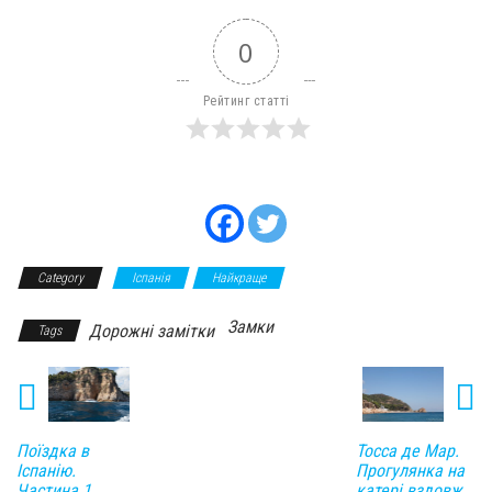
0
Рейтинг статті
Category
Іспанія
Найкраще
Замки
Дорожні замітки
Tags
Поїздка в
Тосса де Мар.
Іспанію.
Прогулянка на
Частина 1.
катері вздовж