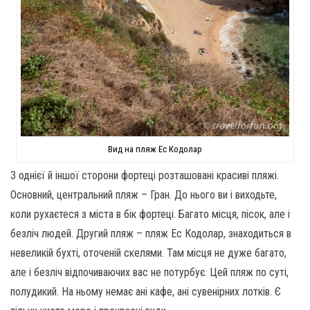
Вид на пляж Ес Кодолар
З однієї й іншої сторони фортеці розташовані красиві пляжі.
Основний, центральний пляж – Гран. До нього ви і виходьте,
коли рухаєтеся з міста в бік фортеці. Багато місця, пісок, але і
безліч людей. Другий пляж – пляж Ес Кодолар, знаходиться в
невеликій бухті, оточеній скелями. Там місця не дуже багато,
але і безліч відпочиваючих вас не потурбує. Цей пляж по суті,
полудикий. На ньому немає ані кафе, ані сувенірних лотків. Є