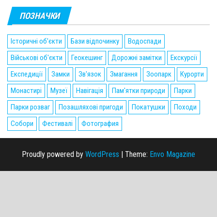
ПОЗНАЧКИ
Історичні об'єкти
Бази відпочинку
Водоспади
Військові об'єкти
Геокешинг
Дорожні замітки
Екскурсії
Експедиції
Замки
Зв'язок
Змагання
Зоопарк
Курорти
Монастирі
Музеї
Навігація
Пам'ятки природи
Парки
Парки розваг
Позашляхові пригоди
Покатушки
Походи
Собори
Фестивалі
Фотография
Proudly powered by
WordPress
|
Theme:
Envo Magazine