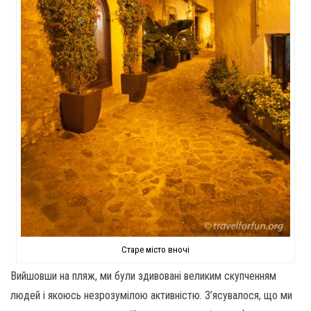
Старе місто вночі
Вийшовши на пляж, ми були здивовані великим скупченням
людей і якоюсь незрозумілою активністю. З’ясувалося, що ми