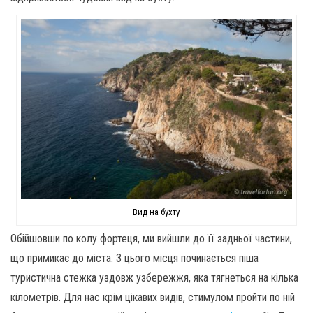
Вид на бухту
Обійшовши по колу фортеця, ми вийшли до її задньої частини,
що примикає до міста. З цього місця починається піша
туристична стежка уздовж узбережжя, яка тягнеться на кілька
кілометрів. Для нас крім цікавих видів, стимулом пройти по ній