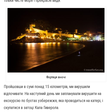
тільки чисте море і прекрасні види.
Фортеця вночі
Пройшовши в сумі понад 15 кілометрів, ми вирушили
відпочивати. На наступний день ми запланували вирушити на
екскурсію по бухтах узбережжя, яка проводиться на катері, і
скупатися в затоці Кала Гиверола.