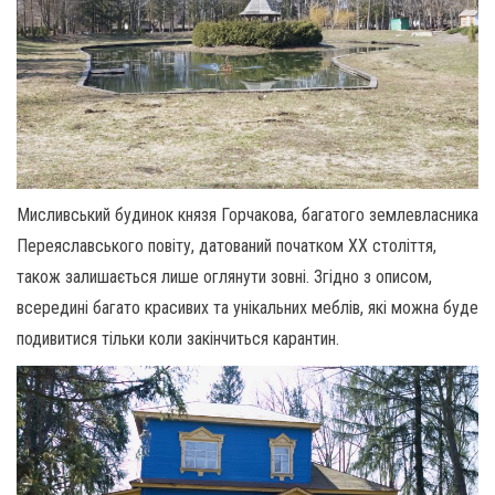
Мисливський будинок князя Горчакова, багатого землевласника
Переяславського повіту, датований початком XX століття,
також залишається лише оглянути зовні. Згідно з описом,
всередині багато красивих та унікальних меблів, які можна буде
подивитися тільки коли закінчиться карантин.