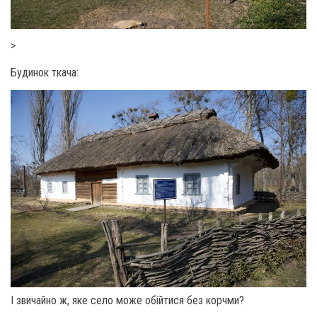
>
Будинок ткача:
І звичайно ж, яке село може обійтися без корчми?