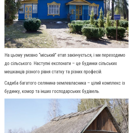
На цьому умовно “міський” етап закінчується, і ми переходимо
до сільського. Наступні експонати – це будинки сільських
мешканців різного рівня статку та різних професій.
Садиба багатого селянина-землевласника – цілий комплекс із
будинку, комор та інших господарських будівель.