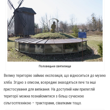
Половецьке святилище
Велику територію займає експозиція, що відноситься до музею
хліба. Згідно з описом, всередині знаходяться печі та інші
пристосування для випікання. На доступній нам прилеглій
території можна познайомитися з більш сучасною
сільгосптехнікою – тракторами, сівалками тощо.