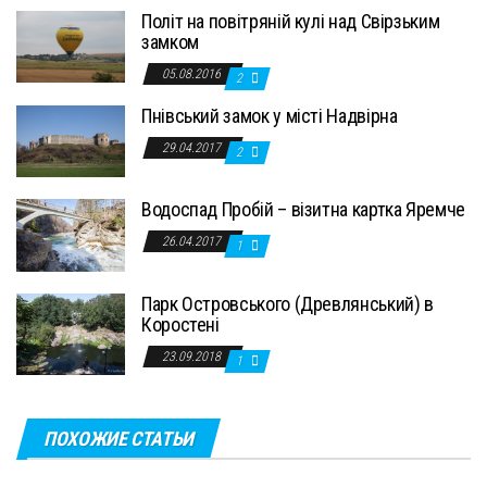
Політ на повітряній кулі над Свірзьким
замком
05.08.2016
2
Пнівський замок у місті Надвірна
29.04.2017
2
Водоспад Пробій – візитна картка Яремче
26.04.2017
1
Парк Островського (Древлянський) в
Коростені
23.09.2018
1
ПОХОЖИЕ СТАТЬИ