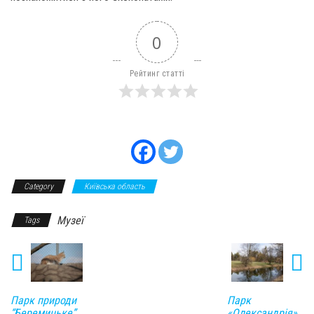
0
Рейтинг статті
Category
Київська область
Музеї
Tags
Парк природи
Парк
“Беремицьке”
«Олександрія»