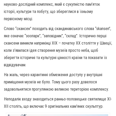
науково-дослідний комплекс, який є сукупністю пам’яток
історії, культури та побуту, що збереглися в їхньому
первісному місці.
Слово “скансен” походить від скандинавського слова “skansen”,
яке означає “зоопарк”, “заповідник”, “склад”. Історично перші
скансени виникли наприкінці XIX – початку XX століття у Швеції,
коли з’явилася ідея створення музеїв просто неба, щоб
зберегти історичні та культурні цінності країни та показати їх
відвідувачам.
На жаль, через карантинні обмеження доступу у внутрішні
приміщення музеїв не було. Тому цього разу довелося
задовольнятися прогулянкою великою територією комплексу.
Неподалік входу знаходиться ранньо-половецьке святилище XI-
XII століть, що включає 9 оригінальних кам’яних скульптур.