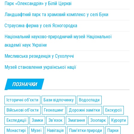
Парк «Олександрія» у Білій Церкві
Ландшафтний парк та храмовий комплекс у селі Буки
Страусина ферма у селі Ясногородка
Національний науково-природничий музей Національної
академії наук України
Мисливська резиденція у Сухолуччі
Музей становлення української нації
ПОЗНАЧКИ
Історичні об'єкти
Бази відпочинку
Водоспади
Військові об'єкти
Геокешинг
Дорожні замітки
Екскурсії
Експедиції
Замки
Зв'язок
Змагання
Зоопарк
Курорти
Монастирі
Музеї
Навігація
Пам'ятки природи
Парки