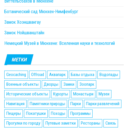
Виттельсбахов в Мюнхене
Ботанический сад Мюнхен-Нимфенбург
Замок Хоэншвангау
Замок Нойшванштайн
Немецкий Музей в Мюнхене: Вселенная науки и технологий
МЕТКИ
Geocaching
Offroad
Аквапарк
Базы отдыха
Водопады
Военные объекты
Дворцы
Замки
Зоопарк
Исторические объекты
Курорты
Монастыри
Музеи
Навигация
Памятники природы
Парки
Парки развлечений
Пещеры
Покатушки
Походы
Программы
Прогулки по городу
Путевые заметки
Рестораны
Связь