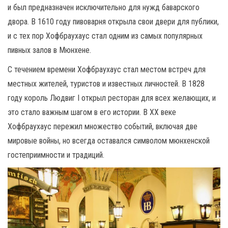
и был предназначен исключительно для нужд баварского
двора. В 1610 году пивоварня открыла свои двери для публики,
и с тех пор Хофбраухаус стал одним из самых популярных
пивных залов в Мюнхене.
С течением времени Хофбраухаус стал местом встреч для
местных жителей, туристов и известных личностей. В 1828
году король Людвиг I открыл ресторан для всех желающих, и
это стало важным шагом в его истории. В XX веке
Хофбраухаус пережил множество событий, включая две
мировые войны, но всегда оставался символом мюнхенской
гостеприимности и традиций.