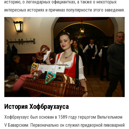
историю, о легендарных официантках, а также о некоторых
интересных историях и причинах популярности этого заведения.
История Хофбраухауса
Хофбраухаус был основан в 1589 году герцогом Вильгельмом
V Баварским. Первоначально он служил придворной пивоварней