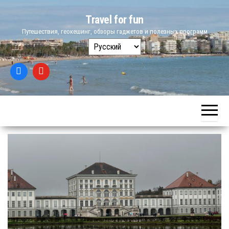
Skip
Travel for fun
to
Путешествия, геокешинг, обзоры гаджетов и полезных программ
the
Выбрать
content
язык