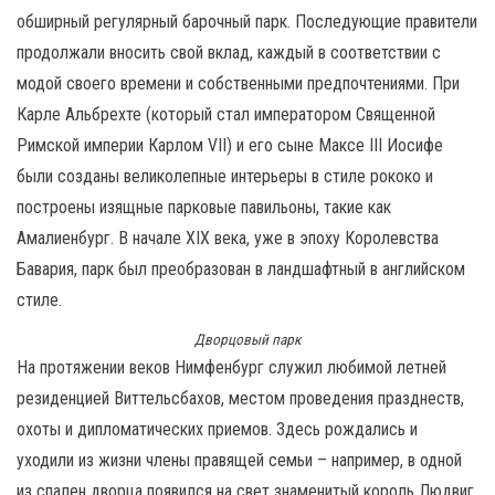
обширный регулярный барочный парк. Последующие правители
продолжали вносить свой вклад, каждый в соответствии с
модой своего времени и собственными предпочтениями. При
Карле Альбрехте (который стал императором Священной
Римской империи Карлом VII) и его сыне Максе III Иосифе
были созданы великолепные интерьеры в стиле рококо и
построены изящные парковые павильоны, такие как
Амалиенбург. В начале XIX века, уже в эпоху Королевства
Бавария, парк был преобразован в ландшафтный в английском
стиле.
Дворцовый парк
На протяжении веков Нимфенбург служил любимой летней
резиденцией Виттельсбахов, местом проведения празднеств,
охоты и дипломатических приемов. Здесь рождались и
уходили из жизни члены правящей семьи – например, в одной
из спален дворца появился на свет знаменитый король Людвиг