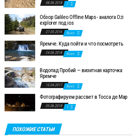
08.06.2018
2
Обзор Galileo Offline Maps- аналога Ozi
explorer под ios
27.05.2016
Выкл.
Яремче. Куда пойти и что посмотреть
24.06.2018
Выкл.
Водопад Пробий — визитная карточка
Яремче
13.04.2017
Выкл.
Фотографируем рассвет в Тосса де Мар
05.06.2018
1
ПОХОЖИЕ СТАТЬИ