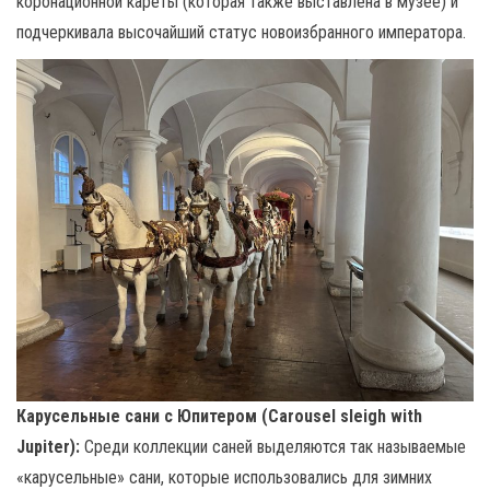
коронационной кареты (которая также выставлена в музее) и
подчеркивала высочайший статус новоизбранного императора.
Карусельные сани с Юпитером (Carousel sleigh with
Jupiter):
Среди коллекции саней выделяются так называемые
«карусельные» сани, которые использовались для зимних