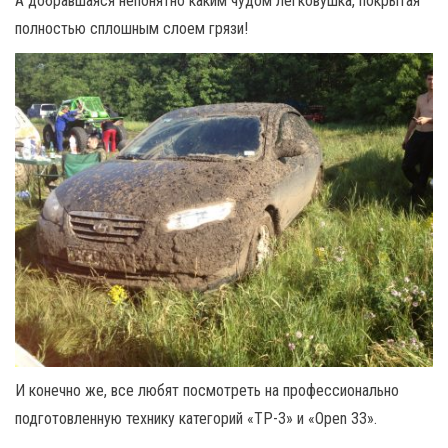
А добравшаяся непонятно каким чудом легковушка, покрытая
полностью сплошным слоем грязи!
И конечно же, все любят посмотреть на профессионально
подготовленную технику категорий «ТР-3» и «Open 33».