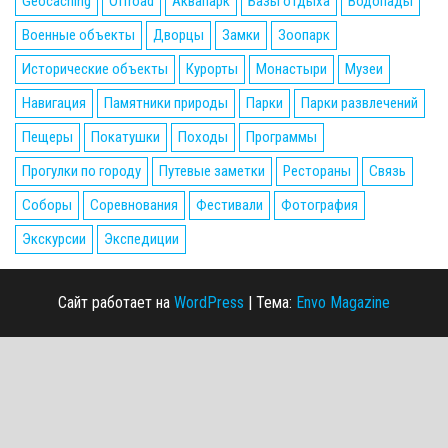
Geocaching
Offroad
Аквапарк
Базы отдыха
Водопады
Военные объекты
Дворцы
Замки
Зоопарк
Исторические объекты
Курорты
Монастыри
Музеи
Навигация
Памятники природы
Парки
Парки развлечений
Пещеры
Покатушки
Походы
Программы
Прогулки по городу
Путевые заметки
Рестораны
Связь
Соборы
Соревнования
Фестивали
Фотография
Экскурсии
Экспедиции
Сайт работает на
WordPress
|
Тема:
Envo Magazine