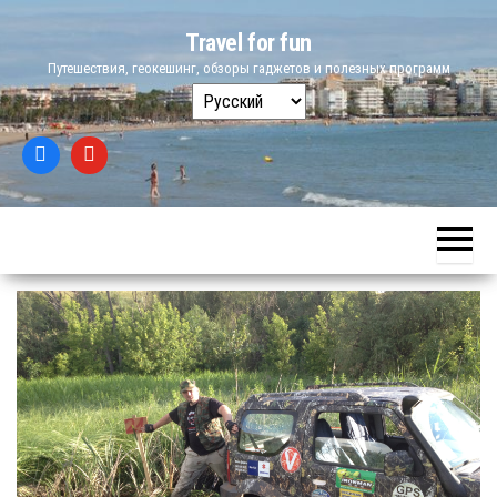
Skip
Travel for fun
to
Путешествия, геокешинг, обзоры гаджетов и полезных программ
the
Выбрать
content
язык