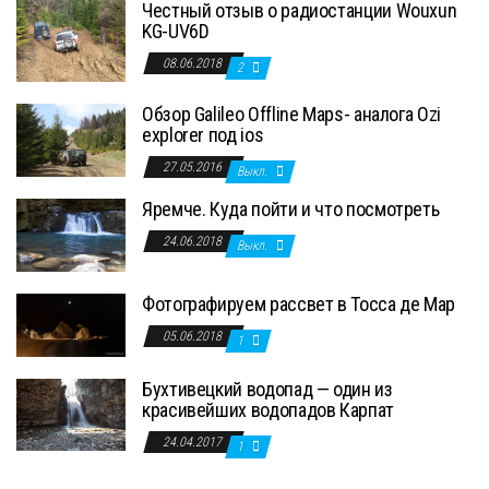
Честный отзыв о радиостанции Wouxun
KG-UV6D
08.06.2018
2
Обзор Galileo Offline Maps- аналога Ozi
explorer под ios
27.05.2016
Выкл.
Яремче. Куда пойти и что посмотреть
24.06.2018
Выкл.
Фотографируем рассвет в Тосса де Мар
05.06.2018
1
Бухтивецкий водопад — один из
красивейших водопадов Карпат
24.04.2017
1