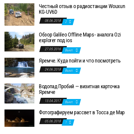
Честный отзыв о радиостанции Wouxun
KG-UV6D
08.06.2018
2
Обзор Galileo Offline Maps- аналога Ozi
explorer под ios
27.05.2016
Выкл.
Яремче. Куда пойти и что посмотреть
24.06.2018
Выкл.
Водопад Пробий — визитная карточка
Яремче
13.04.2017
Выкл.
Фотографируем рассвет в Тосса де Мар
05.06.2018
1