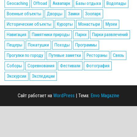
Geocaching
Offroad
Аквапарк
Базы отдыха
Водопады
Военные объекты
Дворцы
Замки
Зоопарк
Исторические объекты
Курорты
Монастыри
Музеи
Навигация
Памятники природы
Парки
Парки развлечений
Пещеры
Покатушки
Походы
Программы
Прогулки по городу
Путевые заметки
Рестораны
Связь
Соборы
Соревнования
Фестивали
Фотография
Экскурсии
Экспедиции
Сайт работает на
WordPress
|
Тема:
Envo Magazine