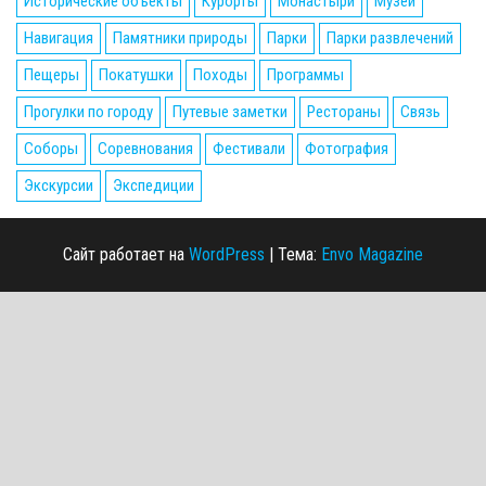
Исторические объекты
Курорты
Монастыри
Музеи
Навигация
Памятники природы
Парки
Парки развлечений
Пещеры
Покатушки
Походы
Программы
Прогулки по городу
Путевые заметки
Рестораны
Связь
Соборы
Соревнования
Фестивали
Фотография
Экскурсии
Экспедиции
Сайт работает на
WordPress
|
Тема:
Envo Magazine