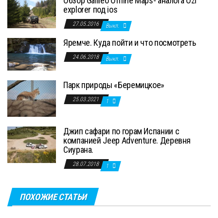
Обзор Galileo Offline Maps- аналога Ozi
explorer под ios
27.05.2016
Выкл.
Яремче. Куда пойти и что посмотреть
24.06.2018
Выкл.
Парк природы «Беремицкое»
25.03.2021
1
Джип сафари по горам Испании с
компанией Jeep Adventure. Деревня
Сиурана.
28.07.2018
1
ПОХОЖИЕ СТАТЬИ