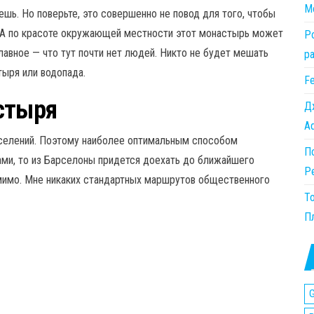
М
ешь. Но поверьте, это совершенно не повод для того, чтобы
! А по красоте окружающей местности этот монастырь может
Po
лавное — что тут почти нет людей. Никто не будет мешать
р
тыря или водопада.
Fe
стыря
Д
Ad
поселений. Поэтому наиболее оптимальным способом
П
ами, то из Барселоны придется доехать до ближайшего
P
т мимо. Мне никаких стандартных маршрутов общественного
Т
П
G