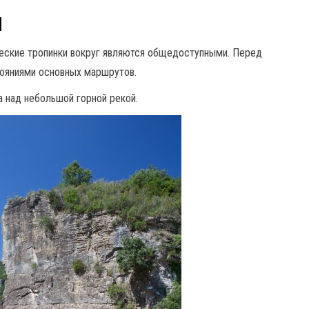
и
ческие тропинки вокруг являются общедоступными. Перед
тояниями основных маршрутов.
а над небольшой горной рекой.