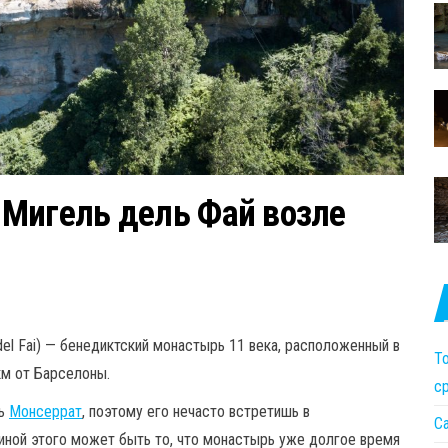
Мигель дель Фай возле
del Fai) — бенедиктский монастырь 11 века, расположенный в
То
км от Барселоны.
с
рь
Монсеррат
, поэтому его нечасто встретишь в
С
чиной этого может быть то, что монастырь уже долгое время