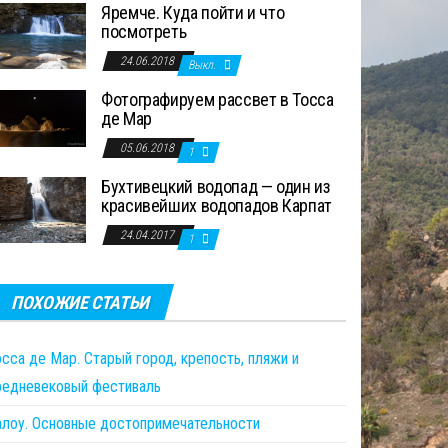
Яремче. Куда пойти и что
посмотреть
24.06.2018
Выкл.
Фотографируем рассвет в Тосса
де Мар
05.06.2018
1
Бухтивецкий водопад — один из
красивейших водопадов Карпат
24.04.2017
1
ПОХОЖИЕ СТАТЬИ
сса де Мар. Старый город, крепость, пляжи и
редневековый фестиваль
алоу. Основные достопримечательности