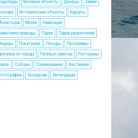
Водопады
Военные объекты
Дворцы
Замки
Зоопарк
Исторические объекты
Курорты
Монастыри
Музеи
Навигация
Памятники природы
Парки
Парки развлечений
Пещеры
Покатушки
Походы
Программы
рогулки по городу
Путевые заметки
Рестораны
Связь
Соборы
Соревнования
Фестивали
Фотография
Экскурсии
Экспедиции