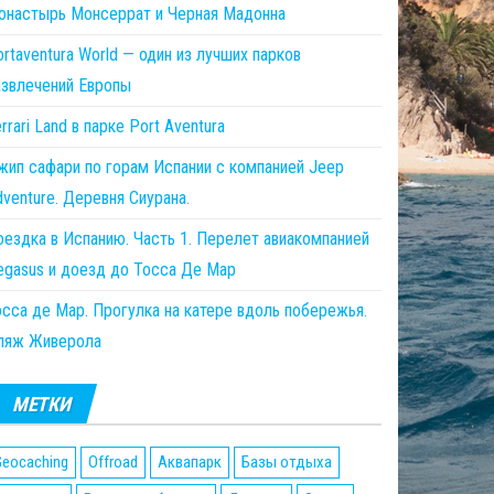
онастырь Монсеррат и Черная Мадонна
rtaventura World — один из лучших парков
азвлечений Европы
rrari Land в парке Port Aventura
жип сафари по горам Испании с компанией Jeep
venture. Деревня Сиурана.
оездка в Испанию. Часть 1. Перелет авиакомпанией
egasus и доезд до Тосса Де Мар
осса де Мар. Прогулка на катере вдоль побережья.
ляж Живерола
МЕТКИ
eocaching
Offroad
Аквапарк
Базы отдыха