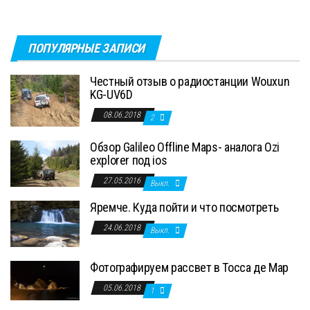
ПОПУЛЯРНЫЕ ЗАПИСИ
Честный отзыв о радиостанции Wouxun
KG-UV6D
08.06.2018
2
Обзор Galileo Offline Maps- аналога Ozi
explorer под ios
27.05.2016
Выкл.
Яремче. Куда пойти и что посмотреть
24.06.2018
Выкл.
Фотографируем рассвет в Тосса де Мар
05.06.2018
1