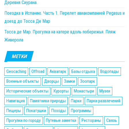
Деревня Сиурана.
Поездка в Испанию. Часть 1. Перелет авиакомпанией Pegasus и
доезд до Тосса Де Мар
Тосса де Мар. Прогулка на катере вдоль побережья. Пляж
Живерола
МЕТКИ
Geocaching
Offroad
Аквапарк
Базы отдыха
Водопады
Военные объекты
Дворцы
Замки
Зоопарк
Исторические объекты
Курорты
Монастыри
Музеи
Навигация
Памятники природы
Парки
Парки развлечений
Пещеры
Покатушки
Походы
Программы
Прогулки по городу
Путевые заметки
Рестораны
Связь