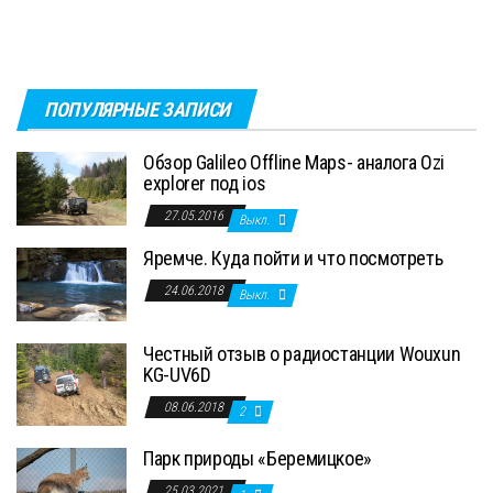
ПОПУЛЯРНЫЕ ЗАПИСИ
Обзор Galileo Offline Maps- аналога Ozi
explorer под ios
27.05.2016
Выкл.
Яремче. Куда пойти и что посмотреть
24.06.2018
Выкл.
Честный отзыв о радиостанции Wouxun
KG-UV6D
08.06.2018
2
Парк природы «Беремицкое»
25.03.2021