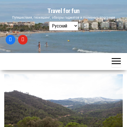
Skip
Travel for fun
to
Путешествия, геокешинг, обзоры гаджетов и полезных программ
the
Выбрать
content
язык