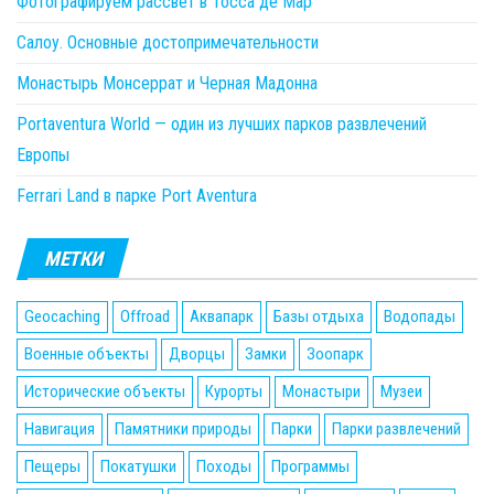
Фотографируем рассвет в Тосса де Мар
Салоу. Основные достопримечательности
Монастырь Монсеррат и Черная Мадонна
Portaventura World — один из лучших парков развлечений
Европы
Ferrari Land в парке Port Aventura
МЕТКИ
Geocaching
Offroad
Аквапарк
Базы отдыха
Водопады
Военные объекты
Дворцы
Замки
Зоопарк
Исторические объекты
Курорты
Монастыри
Музеи
Навигация
Памятники природы
Парки
Парки развлечений
Пещеры
Покатушки
Походы
Программы