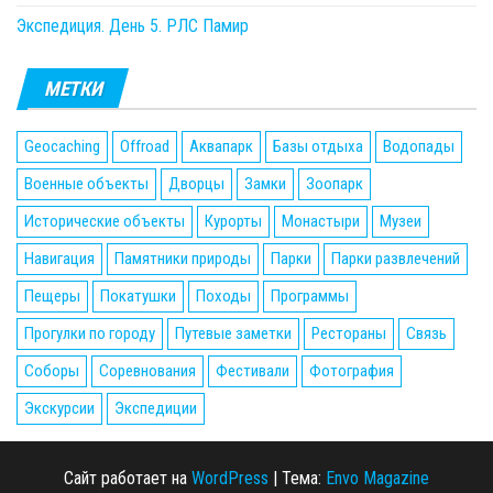
Экспедиция. День 5. РЛС Памир
МЕТКИ
Geocaching
Offroad
Аквапарк
Базы отдыха
Водопады
Военные объекты
Дворцы
Замки
Зоопарк
Исторические объекты
Курорты
Монастыри
Музеи
Навигация
Памятники природы
Парки
Парки развлечений
Пещеры
Покатушки
Походы
Программы
Прогулки по городу
Путевые заметки
Рестораны
Связь
Соборы
Соревнования
Фестивали
Фотография
Экскурсии
Экспедиции
Сайт работает на
WordPress
|
Тема:
Envo Magazine