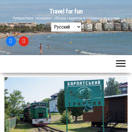
Skip
Travel for fun
to
Путешествия, геокешинг, обзоры гаджетов и полезных программ
the
Выбрать
content
язык