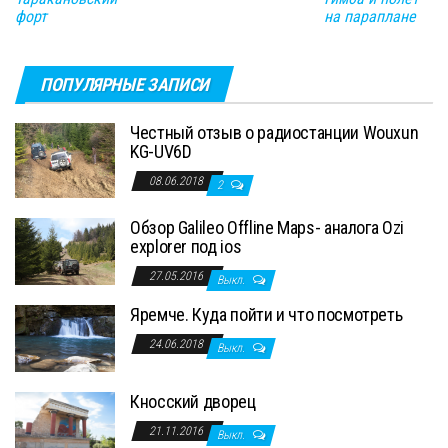
форт
на параплане
ПОПУЛЯРНЫЕ ЗАПИСИ
Честный отзыв о радиостанции Wouxun
KG-UV6D
08.06.2018
2
Обзор Galileo Offline Maps- аналога Ozi
explorer под ios
27.05.2016
Выкл.
Яремче. Куда пойти и что посмотреть
24.06.2018
Выкл.
Кносский дворец
21.11.2016
Выкл.