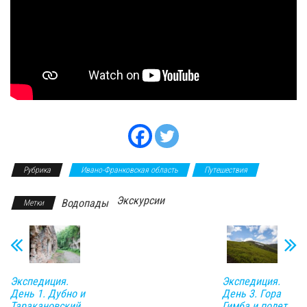
Рубрика
Ивано-Франковская область
Путешествия
Экскурсии
Водопады
Метки
Экспедиция.
Экспедиция.
День 1. Дубно и
День 3. Гора
Таракановский
Гимба и полет