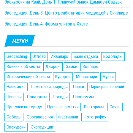
Экскурсия на Квай. День 1. Плавучий рынок Дамноен Садуак
Экспедиция. День 3. Центр реабилитации медведей в Синевире
Экспедиция. День 4. Ферма улиток в Хусте
МЕТКИ
Geocaching
Offroad
Аквапарк
Базы отдыха
Водопады
Военные объекты
Дворцы
Замки
Зоопарк
Исторические объекты
Курорты
Монастыри
Музеи
Навигация
Памятники природы
Парки
Парки развлечений
Пещеры
Покатушки
Походы
Программы
Прогулки по городу
Путевые заметки
Рестораны
Связь
Соборы
Соревнования
Фестивали
Фотография
Экскурсии
Экспедиции