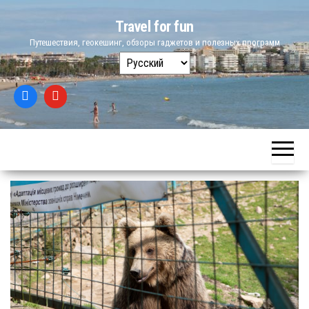
Skip
Travel for fun
to
Путешествия, геокешинг, обзоры гаджетов и полезных программ
the
Выбрать
content
язык