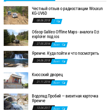
Честный отзыв о радиостанции Wouxun
KG-UV6D
08.06.2018
2
Обзор Galileo Offline Maps- аналога Ozi
explorer под ios
27.05.2016
Выкл.
Яремче. Куда пойти и что посмотреть
24.06.2018
Выкл.
Кносский дворец
21.11.2016
Выкл.
Водопад Пробий — визитная карточка
Яремче
13.04.2017
Выкл.