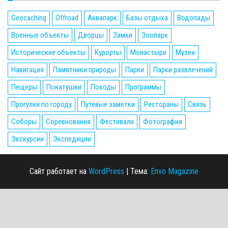
Geocaching
Offroad
Аквапарк
Базы отдыха
Водопады
Военные объекты
Дворцы
Замки
Зоопарк
Исторические объекты
Курорты
Монастыри
Музеи
Навигация
Памятники природы
Парки
Парки развлечений
Пещеры
Покатушки
Походы
Программы
Прогулки по городу
Путевые заметки
Рестораны
Связь
Соборы
Соревнования
Фестивали
Фотография
Экскурсии
Экспедиции
Сайт работает на
WordPress
|
Тема:
Envo Magazine