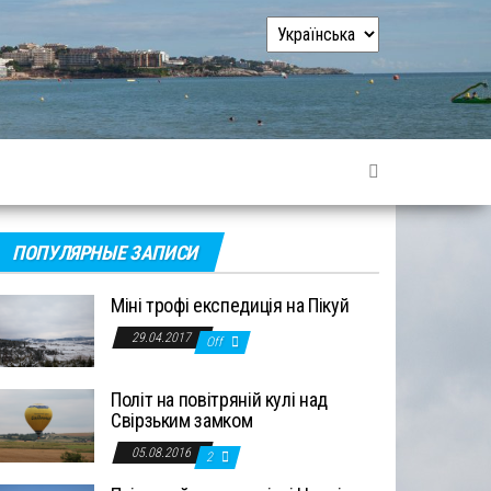
Вибрати
мову
ПОПУЛЯРНЫЕ ЗАПИСИ
Міні трофі експедиція на Пікуй
29.04.2017
Off
Політ на повітряній кулі над
Свірзьким замком
05.08.2016
2