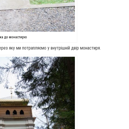
ка до монастирю
рез яку ми потрапляємо у внутрішній двір монастиря.