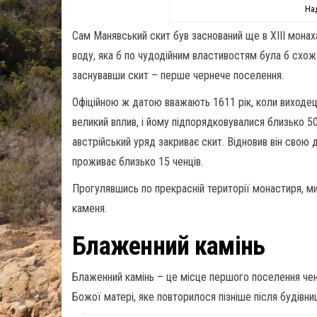
На
Сам Манявський скит був заснований ще в XIII мона
воду, яка б по чудодійним властивостям була б схожа
заснувавши скит – перше чернече поселення.
Офіційною ж датою вважають 1611 рік, коли виходец
великий вплив, і йому підпорядковувалися близько 50
австрійський уряд закриває скит. Відновив він свою д
проживає близько 15 ченців.
Прогулявшись по прекрасній території монастиря, м
каменя.
Блаженний камінь
Блаженний камінь – це місце першого поселення чен
Божої матері, яке повторилося пізніше після будівн