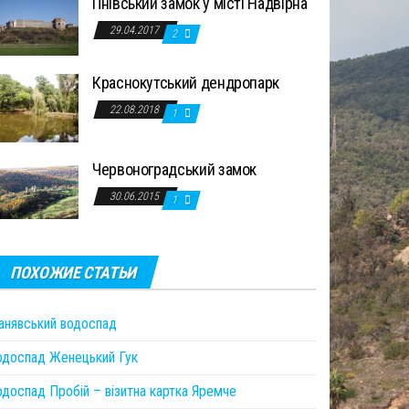
Пнівський замок у місті Надвірна
29.04.2017
2
Краснокутський дендропарк
22.08.2018
1
Червоноградський замок
30.06.2015
1
ПОХОЖИЕ СТАТЬИ
анявський водоспад
одоспад Женецький Гук
доспад Пробій – візитна картка Яремче