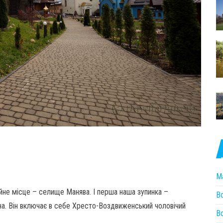
М
айне місце – селище Манява. І перша наша зупинка –
В
на. Він включає в себе Хресто-Воздвиженський чоловічий
Во