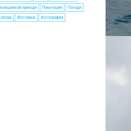
озашляхові пригоди
Покатушки
Походи
Собори
Фестивалі
Фотография