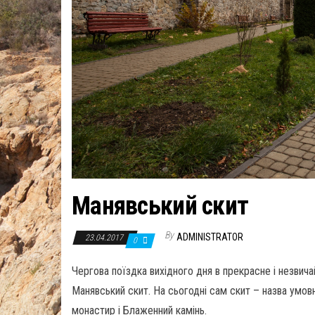
Манявський скит
By
ADMINISTRATOR
23.04.2017
0
Чергова поїздка вихідного дня в прекрасне і незвич
Манявський скит. На сьогодні сам скит – назва умов
монастир і Блаженний камінь.