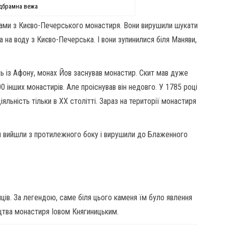
дбрамна вежа
хами з Києво-Печерського монастиря. Вони вирушили шукати
 на воду з Києво-Печерська. І вони зупинилися біля Маняви,
ь із Афону, монах Йов заснував монастир. Скит мав дуже
0 інших монастирів. Але проіснував він недовго. У 1785 році
іяльність тільки в XX столітті. Зараз на території монастиря
и вийшли з протилежного боку і вирушили до Блаженного
ців. За легендою, саме біля цього каменя їм було явлення
ицтва монастиря Іовом Княгиницьким.