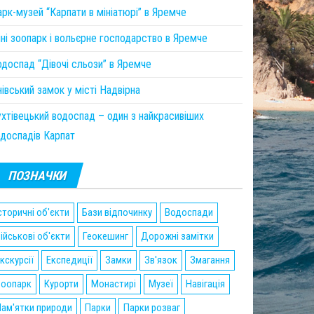
рк-музей “Карпати в мініатюрі” в Яремче
ні зоопарк і вольєрне господарство в Яремче
доспад “Дівочі сльози” в Яремче
івський замок у місті Надвірна
хтівецький водоспад – один з найкрасивіших
одоспадів Карпат
ПОЗНАЧКИ
сторичні об'єкти
Бази відпочинку
Водоспади
ійськові об'єкти
Геокешинг
Дорожні замітки
кскурсії
Експедиції
Замки
Зв'язок
Змагання
Зоопарк
Курорти
Монастирі
Музеї
Навігація
ам'ятки природи
Парки
Парки розваг